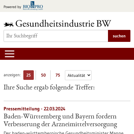
zum
Powered by
Inhalt
springen
suchen
anzeigen:
25
50
75
Ihre Suche ergab folgende Treffer:
Pressemitteilung - 22.03.2024
Baden-Württemberg und Bayern fordern
Verbesserung der Arzneimittelversorgung
Der baden-württembergische Gesundheitsminister Manne