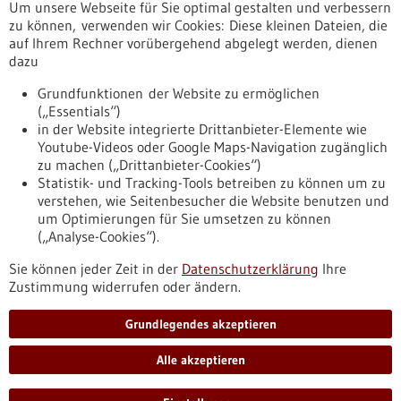
Um unsere Webseite für Sie optimal gestalten und verbessern
Erscheinungsdatum
zu können, verwenden wir Cookies: Diese kleinen Dateien, die
auf Ihrem Rechner vorübergehend abgelegt werden, dienen
dazu
zurücksetzen
Grundfunktionen der Website zu ermöglichen
(„Essentials“)
anzeigen
in der Website integrierte Drittanbieter-Elemente wie
Youtube-Videos oder Google Maps-Navigation zugänglich
zu machen („Drittanbieter-Cookies“)
Statistik- und Tracking-Tools betreiben zu können um zu
verstehen, wie Seitenbesucher die Website benutzen und
Nach oben
um Optimierungen für Sie umsetzen zu können
(„Analyse-Cookies“).
Sie können jeder Zeit in der
Datenschutzerklärung
Ihre
Informiert bleiben
Zustimmung widerrufen oder ändern.
Newsletter abonnieren
Grundlegendes akzeptieren
Alle akzeptieren