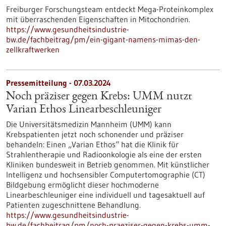
Freiburger Forschungsteam entdeckt Mega-Proteinkomplex
mit überraschenden Eigenschaften in Mitochondrien.
https://www.gesundheitsindustrie-
bw.de/fachbeitrag/pm/ein-gigant-namens-mimas-den-
zellkraftwerken
Pressemitteilung - 07.03.2024
Noch präziser gegen Krebs: UMM nutzt
Varian Ethos Linearbeschleuniger
Die Universitätsmedizin Mannheim (UMM) kann
Krebspatienten jetzt noch schonender und präziser
behandeln: Einen „Varian Ethos“ hat die Klinik für
Strahlentherapie und Radioonkologie als eine der ersten
Kliniken bundesweit in Betrieb genommen. Mit künstlicher
Intelligenz und hochsensibler Computertomographie (CT)
Bildgebung ermöglicht dieser hochmoderne
Linearbeschleuniger eine individuell und tagesaktuell auf
Patienten zugeschnittene Behandlung.
https://www.gesundheitsindustrie-
bw.de/fachbeitrag/pm/noch-praeziser-gegen-krebs-umm-