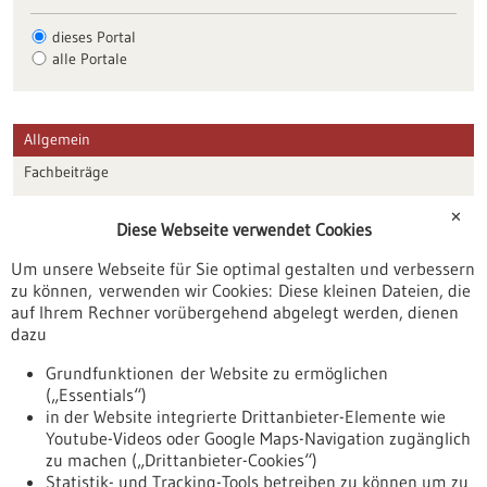
dieses Portal
alle Portale
Allgemein
Fachbeiträge
Förderungen
✕
Diese Webseite verwendet Cookies
Veranstaltungen
Um unsere Webseite für Sie optimal gestalten und verbessern
Erscheinungsdatum
zu können, verwenden wir Cookies: Diese kleinen Dateien, die
auf Ihrem Rechner vorübergehend abgelegt werden, dienen
dazu
zurücksetzen
Grundfunktionen der Website zu ermöglichen
(„Essentials“)
anzeigen
in der Website integrierte Drittanbieter-Elemente wie
Youtube-Videos oder Google Maps-Navigation zugänglich
zu machen („Drittanbieter-Cookies“)
Statistik- und Tracking-Tools betreiben zu können um zu