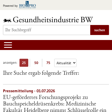
zum
Powered by
Inhalt
springen
suchen
anzeigen:
25
50
75
Ihre Suche ergab folgende Treffer:
Pressemitteilung - 01.07.2026
EU-gefördertes Forschungsprojekt zu
Bauchspeicheldrüsenkrebs: Medizinische
Fakultät Heidelberg nimmt Schlüsselrolle ein