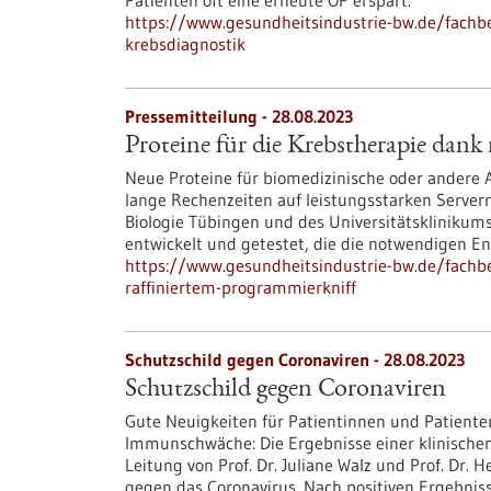
Patienten oft eine erneute OP erspart.
https://www.gesundheitsindustrie-bw.de/fachbe
krebsdiagnostik
Pressemitteilung - 28.08.2023
Proteine für die Krebstherapie dank
Neue Proteine für biomedizinische oder andere
lange Rechenzeiten auf leistungsstarken Servern
Biologie Tübingen und des Universitätskliniku
entwickelt und getestet, die die notwendigen En
https://www.gesundheitsindustrie-bw.de/fachbe
raffiniertem-programmierkniff
Schutzschild gegen Coronaviren - 28.08.2023
Schutzschild gegen Coronaviren
Gute Neuigkeiten für Patientinnen und Patient
Immunschwäche: Die Ergebnisse einer klinischen
Leitung von Prof. Dr. Juliane Walz und Prof. Dr. 
gegen das Coronavirus. Nach positiven Ergebni