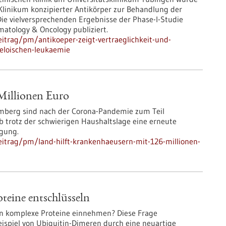
 Klinikum konzipierter Antikörper zur Behandlung der
Die vielversprechenden Ergebnisse der Phase-I-Studie
ematology & Oncology publiziert.
itrag/pm/antikoeper-zeigt-vertraeglichkeit-und-
eloischen-leukaemie
Millionen Euro
emberg sind nach der Corona-Pandemie zum Teil
b trotz der schwierigen Haushaltslage eine erneute
ügung.
itrag/pm/land-hilft-krankenhaeusern-mit-126-millionen-
eine entschlüsseln
n komplexe Proteine einnehmen? Diese Frage
ispiel von Ubiquitin-Dimeren durch eine neuartige