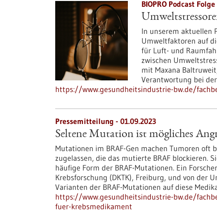
BIOPRO Podcast Folge 
Umweltstressore
In unserem aktuellen 
Umweltfaktoren auf d
für Luft- und Raumfah
zwischen Umweltstres
mit Maxana Baltruweit,
Verantwortung bei de
https://www.gesundheitsindustrie-bw.de/fachb
Pressemitteilung - 01.09.2023
Seltene Mutation ist mögliches Ang
Mutationen im BRAF-Gen machen Tumoren oft bes
zugelassen, die das mutierte BRAF blockieren. S
häufige Form der BRAF-Mutationen. Ein Forsche
Krebsforschung (DKTK), Freiburg, und von der Un
Varianten der BRAF-Mutationen auf diese Medik
https://www.gesundheitsindustrie-bw.de/fachbe
fuer-krebsmedikament