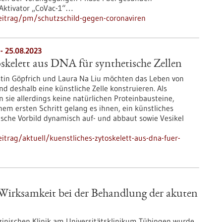
Aktivator „CoVac-1“…
eitrag/pm/schutzschild-gegen-coronaviren
- 25.08.2023
skelett aus DNA für synthetische Zellen
stin Göpfrich und Laura Na Liu möchten das Leben von
d deshalb eine künstliche Zelle konstruieren. Als
sie allerdings keine natürlichen Proteinbausteine,
em ersten Schritt gelang es ihnen, ein künstliches
ogische Vorbild dynamisch auf- und abbaut sowie Vesikel
trag/aktuell/kuenstliches-zytoskelett-aus-dna-fuer-
 Wirksamkeit bei der Behandlung der akuten
zinischen Klinik am Universitätsklinikum Tübingen wurde