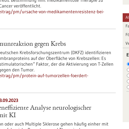
krebs. Bestimmung hilft medikamentöse Therapie zu
ancer veröffentlicht.
eitrag/pm/ursache-von-medikamentenresistenz-bei-
A
F
F
V
mmunreaktion gegen Krebs
Deutschen Krebsforschungszentrum (DKFZ) identifizieren
E
branproteins auf der Oberfläche von Krebszellen: Es
stimulatorischen“ Faktor, der die Aktivierung von T-Zellen
 gegen den Tumor.
itrag/pm/protein-auf-tumorzellen-foerdert-
3.09.2023
eneffiziente Analyse neurologischer
mit KI
on oder auch Multiple Sklerose gehen häufig einher mit