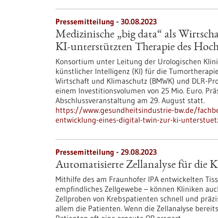
Pressemitteilung - 30.08.2023
Medizinische „big data“ als Wirtscha
KI-unterstützten Therapie des Hoch
Konsortium unter Leitung der Urologischen Kli
künstlicher Intelligenz (KI) für die Tumorthera
Wirtschaft und Klimaschutz (BMWK) und DLR-Pro
einem Investitionsvolumen von 25 Mio. Euro. Pr
Abschlussveranstaltung am 29. August statt.
https://www.gesundheitsindustrie-bw.de/fachbe
entwicklung-eines-digital-twin-zur-ki-unterstue
Pressemitteilung - 29.08.2023
Automatisierte Zellanalyse für die 
Mithilfe des am Fraunhofer IPA entwickelten Tis
empfindliches Zellgewebe – können Kliniken auc
Zellproben von Krebspatienten schnell und präzis
allem die Patienten. Wenn die Zellanalyse berei