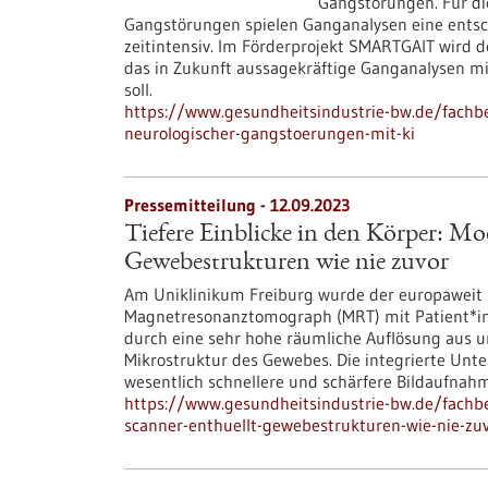
Gangstörungen. Für di
Gangstörungen spielen Ganganalysen eine entsch
zeitintensiv. Im Förderprojekt SMARTGAIT wird d
das in Zukunft aussagekräftige Ganganalysen m
soll.
https://www.gesundheitsindustrie-bw.de/fachbei
neurologischer-gangstoerungen-mit-ki
Pressemitteilung - 12.09.2023
Tiefere Einblicke in den Körper: M
Gewebestrukturen wie nie zuvor
Am Uniklinikum Freiburg wurde der europaweit 
Magnetresonanztomograph (MRT) mit Patient*in
durch eine sehr hohe räumliche Auflösung aus u
Mikrostruktur des Gewebes. Die integrierte Unter
wesentlich schnellere und schärfere Bildaufnahm
https://www.gesundheitsindustrie-bw.de/fachbe
scanner-enthuellt-gewebestrukturen-wie-nie-zu