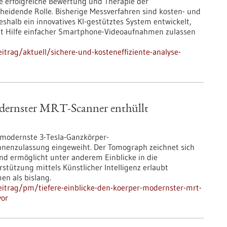
e erfolgreiche Bewertung und Therapie der
eidende Rolle. Bisherige Messverfahren sind kosten- und
eshalb ein innovatives KI-gestütztes System entwickelt,
it Hilfe einfacher Smartphone-Videoaufnahmen zulassen
trag/aktuell/sichere-und-kosteneffiziente-analyse-
odernster MRT-Scanner enthüllt
modernste 3-Tesla-Ganzkörper-
nenzulassung eingeweiht. Der Tomograph zeichnet sich
nd ermöglicht unter anderem Einblicke in die
stützung mittels Künstlicher Intelligenz erlaubt
en als bislang.
itrag/pm/tiefere-einblicke-den-koerper-modernster-mrt-
vor