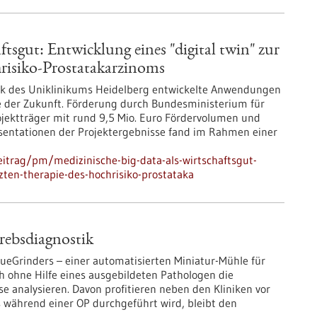
ftsgut: Entwicklung eines "digital twin" zur
risiko-Prostatakarzinoms
nik des Uniklinikums Heidelberg entwickelte Anwendungen
pie der Zukunft. Förderung durch Bundesministerium für
jektträger mit rund 9,5 Mio. Euro Fördervolumen und
äsentationen der Projektergebnisse fand im Rahmen einer
itrag/pm/medizinische-big-data-als-wirtschaftsgut-
tzten-therapie-des-hochrisiko-prostataka
Krebsdiagnostik
sueGrinders – einer automatisierten Miniatur-Mühle für
h ohne Hilfe eines ausgebildeten Pathologen die
e analysieren. Davon profitieren neben den Kliniken vor
ts während einer OP durchgeführt wird, bleibt den