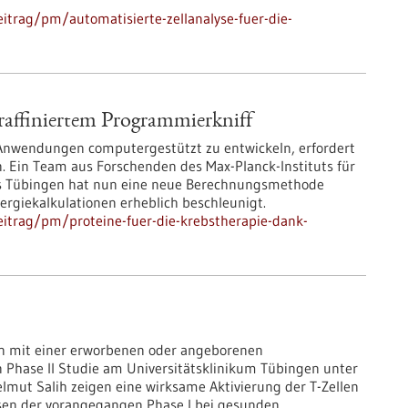
itrag/pm/automatisierte-zellanalyse-fuer-die-
 raffiniertem Programmierkniff
 Anwendungen computergestützt zu entwickeln, erfordert
. Ein Team aus Forschenden des Max-Planck-Instituts für
ms Tübingen hat nun eine neue Berechnungsmethode
ergiekalkulationen erheblich beschleunigt.
itrag/pm/proteine-fuer-die-krebstherapie-dank-
en mit einer erworbenen oder angeborenen
 Phase II Studie am Universitätsklinikum Tübingen unter
Helmut Salih zeigen eine wirksame Aktivierung der T-Zellen
ssen der vorangegangen Phase I bei gesunden