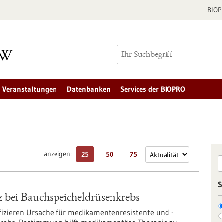
BIO
Veranstaltungen
Datenbanken
Services der BIOPRO
anzeigen:
25
50
75
S
 bei Bauchspeicheldrüsenkrebs
ifizieren Ursache für medikamentenresistente und -