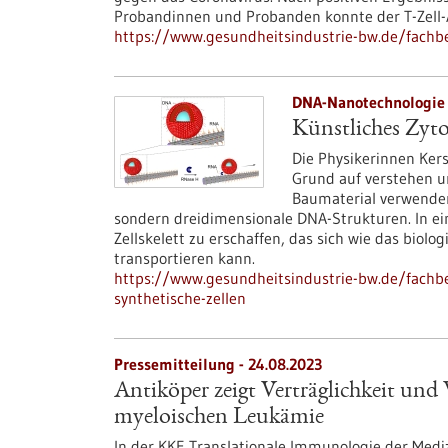
Probandinnen und Probanden konnte der T-Zell-
https://www.gesundheitsindustrie-bw.de/fachb
DNA-Nanotechnologie 
Künstliches Zyto
Die Physikerinnen Ker
Grund auf verstehen un
Baumaterial verwenden 
sondern dreidimensionale DNA-Strukturen. In ein
Zellskelett zu erschaffen, das sich wie das biol
transportieren kann.
https://www.gesundheitsindustrie-bw.de/fachbei
synthetische-zellen
Pressemitteilung - 24.08.2023
Antiköper zeigt Verträglichkeit und
myeloischen Leukämie
In der KKE Translationale Immunologie der Medi