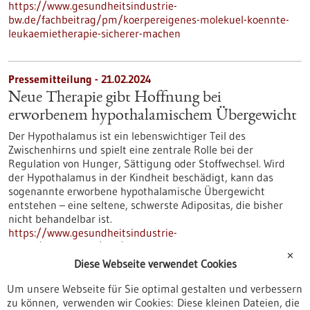
https://www.gesundheitsindustrie-
bw.de/fachbeitrag/pm/koerpereigenes-molekuel-koennte-
leukaemietherapie-sicherer-machen
Pressemitteilung - 21.02.2024
Neue Therapie gibt Hoffnung bei
erworbenem hypothalamischem Übergewicht
Der Hypothalamus ist ein lebenswichtiger Teil des
Zwischenhirns und spielt eine zentrale Rolle bei der
Regulation von Hunger, Sättigung oder Stoffwechsel. Wird
der Hypothalamus in der Kindheit beschädigt, kann das
sogenannte erworbene hypothalamische Übergewicht
entstehen – eine seltene, schwerste Adipositas, die bisher
nicht behandelbar ist.
https://www.gesundheitsindustrie-
bw.de/fachbeitrag/pm/neue-therapie-gibt-hoffnung-bei-
✕
erworbenem-hypothalamischem-uebergewicht
Diese Webseite verwendet Cookies
Um unsere Webseite für Sie optimal gestalten und verbessern
zu können, verwenden wir Cookies: Diese kleinen Dateien, die
BIOPRO Baden-Württemberg unterstützt als assoziierter