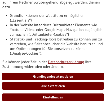
auf Ihrem Rechner vorübergehend abgelegt werden, dienen
Partner - 21.02.2024
dazu
Grundfunktionen der Website zu ermöglichen
(„Essentials“)
in der Website integrierte Drittanbieter-Elemente wie
Youtube-Videos oder Google Maps-Navigation zugänglich
MEiK bringt die Kreislaufwirtschaft ins
zu machen („Drittanbieter-Cookies“)
Krankenhaus
Statistik- und Tracking-Tools betreiben zu können um zu
„Medizinische Einmalgebrauchsprodukte in der
verstehen, wie Seitenbesucher die Website benutzen und
Kreislaufwirtschaft“ (MEiK) ist das Forschungsfeld eines
um Optimierungen für Sie umsetzen zu können
Konsortiums aus insgesamt fünf Unternehmen und zwei
(„Analyse-Cookies“).
Hochschulen unter Leitung der Hochschule Pforzheim. Die
Sie können jeder Zeit in der
Datenschutzerklärung
Ihre
Partner werden vom Bundesministerium für Wirtschaft und
Zustimmung widerrufen oder ändern.
Klimaschutz mit insgesamt knapp 1,7 Millionen Euro
gefördert. Ziel ihrer Arbeiten ist die klimafreundliche und
hochwertige stoffliche Verwertung medizinischer
Grundlegendes akzeptieren
Einmalgebrauchsprodukte.
https://www.bio-pro.de/infothek/pressemitteilungen/meik-
Alle akzeptieren
bringt-die-kreislaufwirtschaft-ins-krankenhaus
Einstellungen