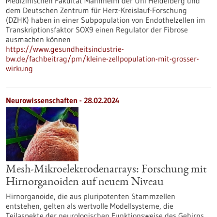
Medizinischen Fakultät Mannheim der Uni Heidelberg und
dem Deutschen Zentrum für Herz-Kreislauf-Forschung
(DZHK) haben in einer Subpopulation von Endothelzellen im
Transkriptionsfaktor SOX9 einen Regulator der Fibrose
ausmachen können
https://www.gesundheitsindustrie-
bw.de/fachbeitrag/pm/kleine-zellpopulation-mit-grosser-
wirkung
Neurowissenschaften - 28.02.2024
Mesh-Mikroelektrodenarrays: Forschung mit
Hirnorganoiden auf neuem Niveau
Hirnorganoide, die aus pluripotenten Stammzellen
entstehen, gelten als wertvolle Modellsysteme, die
Teilaspekte der neurologischen Funktionsweise des Gehirns