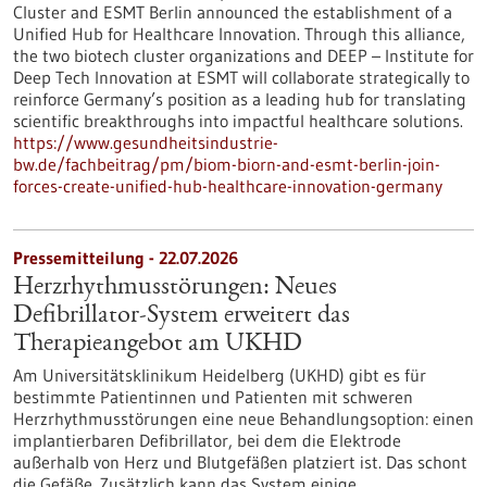
Cluster and ESMT Berlin announced the establishment of a
Unified Hub for Healthcare Innovation. Through this alliance,
the two biotech cluster organizations and DEEP – Institute for
Deep Tech Innovation at ESMT will collaborate strategically to
reinforce Germany’s position as a leading hub for translating
scientific breakthroughs into impactful healthcare solutions.
https://www.gesundheitsindustrie-
bw.de/fachbeitrag/pm/biom-biorn-and-esmt-berlin-join-
forces-create-unified-hub-healthcare-innovation-germany
Pressemitteilung - 22.07.2026
Herzrhythmusstörungen: Neues
Defibrillator-System erweitert das
Therapieangebot am UKHD
Am Universitätsklinikum Heidelberg (UKHD) gibt es für
bestimmte Patientinnen und Patienten mit schweren
Herzrhythmusstörungen eine neue Behandlungsoption: einen
implantierbaren Defibrillator, bei dem die Elektrode
außerhalb von Herz und Blutgefäßen platziert ist. Das schont
die Gefäße. Zusätzlich kann das System einige