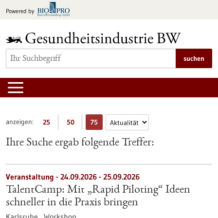
zum
Powered by
Inhalt
springen
suchen
anzeigen:
25
50
75
Ihre Suche ergab folgende Treffer:
Veranstaltung -
24.09.2026
-
25.09.2026
TalentCamp: Mit „Rapid Piloting“ Ideen
schneller in die Praxis bringen
Karlsruhe ,
Workshop