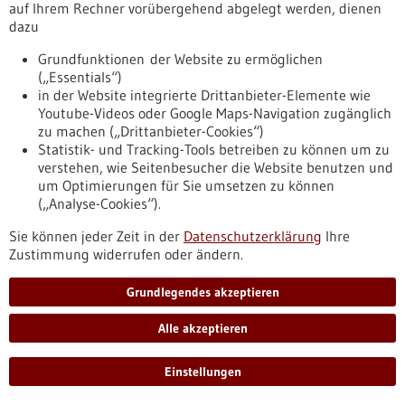
auf Ihrem Rechner vorübergehend abgelegt werden, dienen
dazu
Förderung
Grundfunktionen der Website zu ermöglichen
Förderung von Transferhubs im Rahmen des
(„Essentials“)
Programms „Transferinitiative F.A.S.T. –
in der Website integrierte Drittanbieter-Elemente wie
Forschung, Ausgründungen, Skalierung,
Youtube-Videos oder Google Maps-Navigation zugänglich
zu machen („Drittanbieter-Cookies“)
Transfer“
Statistik- und Tracking-Tools betreiben zu können um zu
Förderprogramm,
Förderung durch:
BMFTR,
verstehen, wie Seitenbesucher die Website benutzen und
Einreichungsfrist:
31.08.2026
um Optimierungen für Sie umsetzen zu können
(„Analyse-Cookies“).
https://www.gesundheitsindustrie-
bw.de/datenbank/foerderungen/richtlinie-zur-foerderung-
Sie können jeder Zeit in der
Datenschutzerklärung
Ihre
von-transferhubs-im-rahmen-des-programms-
Zustimmung widerrufen oder ändern.
transferinitiative-fst-forschung-ausgruendungen-skalierung-
tr
Grundlegendes akzeptieren
Alle akzeptieren
Förderung
Förderung von Transferhubs im Rahmen des
Einstellungen
Programms „Transferinitiative F.A.S.T. –