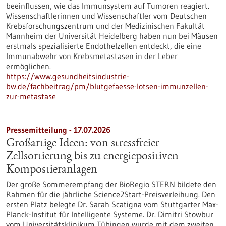
beeinflussen, wie das Immunsystem auf Tumoren reagiert.
Wissenschaftlerinnen und Wissenschaftler vom Deutschen
Krebsforschungszentrum und der Medizinischen Fakultät
Mannheim der Universität Heidelberg haben nun bei Mäusen
erstmals spezialisierte Endothelzellen entdeckt, die eine
Immunabwehr von Krebsmetastasen in der Leber
ermöglichen.
https://www.gesundheitsindustrie-
bw.de/fachbeitrag/pm/blutgefaesse-lotsen-immunzellen-
zur-metastase
Pressemitteilung - 17.07.2026
Großartige Ideen: von stressfreier
Zellsortierung bis zu energiepositiven
Kompostieranlagen
Der große Sommerempfang der BioRegio STERN bildete den
Rahmen für die jährliche Science2Start-Preisverleihung. Den
ersten Platz belegte Dr. Sarah Scatigna vom Stuttgarter Max-
Planck-Institut für Intelligente Systeme. Dr. Dimitri Stowbur
vom Universitätsklinikum Tübingen wurde mit dem zweiten