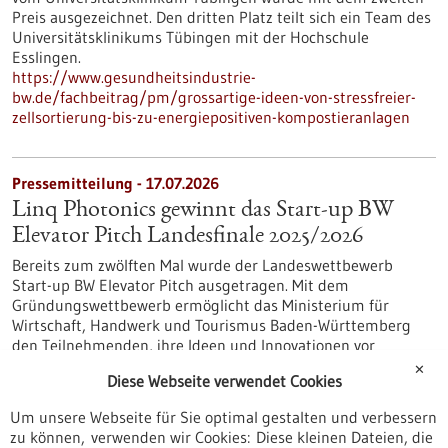
Preis ausgezeichnet. Den dritten Platz teilt sich ein Team des
Universitätsklinikums Tübingen mit der Hochschule
Esslingen.
https://www.gesundheitsindustrie-
bw.de/fachbeitrag/pm/grossartige-ideen-von-stressfreier-
zellsortierung-bis-zu-energiepositiven-kompostieranlagen
Pressemitteilung - 17.07.2026
Linq Photonics gewinnt das Start-up BW
Elevator Pitch Landesfinale 2025/2026
Bereits zum zwölften Mal wurde der Landeswettbewerb
Start-up BW Elevator Pitch ausgetragen. Mit dem
Gründungswettbewerb ermöglicht das Ministerium für
Wirtschaft, Handwerk und Tourismus Baden-Württemberg
den Teilnehmenden, ihre Ideen und Innovationen vor
Publikum auf einer Bühne zu präsentieren.
✕
Diese Webseite verwendet Cookies
https://www.gesundheitsindustrie-
bw.de/fachbeitrag/pm/linq-photonics-gewinnt-das-start-bw-
Um unsere Webseite für Sie optimal gestalten und verbessern
elevator-pitch-landesfinale-20252026
zu können, verwenden wir Cookies: Diese kleinen Dateien, die