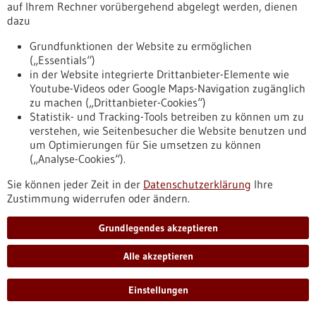
Pressemitteilung - 08.12.2025
auf Ihrem Rechner vorübergehend abgelegt werden, dienen
dazu
Neuer Mutationskatalog erleichtert
personalisierte Krebstherapie
Grundfunktionen der Website zu ermöglichen
(„Essentials“)
Wenn bei Krebspatient*innen Genveränderungen im Tumor
in der Website integrierte Drittanbieter-Elemente wie
gefunden werden, ist oft unklar, ob sie das Tumorwachstum
Youtube-Videos oder Google Maps-Navigation zugänglich
fördern oder ob eine gezielte Therapie wirken könnte. Ein
zu machen („Drittanbieter-Cookies“)
Forschungsteam unter Leitung des Universitätsklinikums
Statistik- und Tracking-Tools betreiben zu können um zu
Freiburg hat nun einen Katalog erstellt, in dem über 11.000
verstehen, wie Seitenbesucher die Website benutzen und
Genvarianten einer zentralen Genfamilie auf ihre Rolle beim
um Optimierungen für Sie umsetzen zu können
Tumorwachstum untersucht und bewertet wurden.
(„Analyse-Cookies“).
https://www.gesundheitsindustrie-
bw.de/fachbeitrag/pm/neuer-mutationskatalog-erleichtert-
Sie können jeder Zeit in der
Datenschutzerklärung
Ihre
personalisierte-krebstherapie
Zustimmung widerrufen oder ändern.
Grundlegendes akzeptieren
Pressemitteilung - 04.12.2025
Austauschbarkeit von verordneten Biologika:
Alle akzeptieren
G-BA definiert die Voraussetzungen
Einstellungen
Der Gemeinsame Bundesausschuss (G-BA) trägt mit einer
weiteren Ergänzung der Arzneimittel-Richtlinie zur