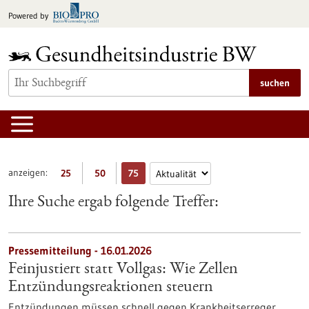
zum
Powered by
Inhalt
springen
suchen
anzeigen:
25
50
75
Ihre Suche ergab folgende Treffer:
Pressemitteilung - 16.01.2026
Feinjustiert statt Vollgas: Wie Zellen
Entzündungsreaktionen steuern
Entzündungen müssen schnell gegen Krankheitserreger