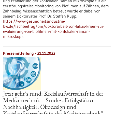
und Etablierung der konfokalen Raman-Mikroskopie für ein
zerstörungsfreies Monitoring von Biofilmen auf Zähnen, dem
Zahnbelag. Wissenschaftlich betreut wurde er dabei von
seinem Doktorvater Prof. Dr. Steffen Rupp.
https://www.gesundheitsindustrie-
bw.de/fachbeitrag/pm/doktorarbeit-von-lukas-kriem-zur-
evaluierung-von-biofilmen-mit-konfokaler-raman-
mikroskopie
Pressemitteilung - 21.11.2022
Jetzt geht’s rund: Kreislaufwirtschaft in der
Medizintechnik – Studie „Erfolgsfaktor
Nachhaltigkeit: Ökodesign und