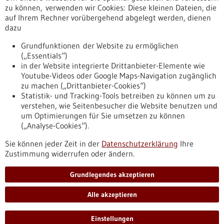
Erscheinungsdatum
zu können, verwenden wir Cookies: Diese kleinen Dateien, die
auf Ihrem Rechner vorübergehend abgelegt werden, dienen
dazu
zurücksetzen
Grundfunktionen der Website zu ermöglichen
(„Essentials“)
anzeigen
in der Website integrierte Drittanbieter-Elemente wie
Youtube-Videos oder Google Maps-Navigation zugänglich
zu machen („Drittanbieter-Cookies“)
Statistik- und Tracking-Tools betreiben zu können um zu
verstehen, wie Seitenbesucher die Website benutzen und
Nach oben
um Optimierungen für Sie umsetzen zu können
(„Analyse-Cookies“).
Sie können jeder Zeit in der
Datenschutzerklärung
Ihre
Informiert bleiben
Zustimmung widerrufen oder ändern.
Newsletter abonnieren
Grundlegendes akzeptieren
Alle akzeptieren
2026
©
Einstellungen