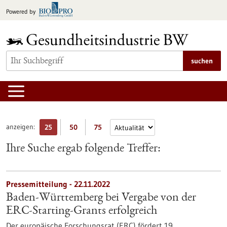
zum
Powered by
Inhalt
springen
suchen
anzeigen:
25
50
75
Ihre Suche ergab folgende Treffer:
Pressemitteilung - 22.11.2022
Baden-Württemberg bei Vergabe von der
ERC-Starting-Grants erfolgreich
Der europäische Forschungsrat (ERC) fördert 19