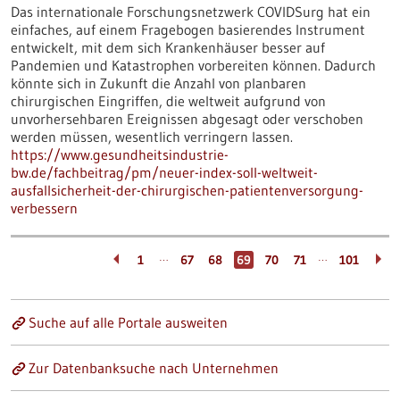
Das internationale Forschungsnetzwerk COVIDSurg hat ein
einfaches, auf einem Fragebogen basierendes Instrument
entwickelt, mit dem sich Krankenhäuser besser auf
Pandemien und Katastrophen vorbereiten können. Dadurch
könnte sich in Zukunft die Anzahl von planbaren
chirurgischen Eingriffen, die weltweit aufgrund von
unvorhersehbaren Ereignissen abgesagt oder verschoben
werden müssen, wesentlich verringern lassen.
https://www.gesundheitsindustrie-
bw.de/fachbeitrag/pm/neuer-index-soll-weltweit-
ausfallsicherheit-der-chirurgischen-patientenversorgung-
verbessern
…
…
1
67
68
69
70
71
101
Suche auf alle Portale ausweiten
Zur Datenbanksuche nach Unternehmen