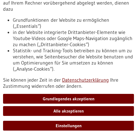
Pressemitteilung - 11.07.2025
auf Ihrem Rechner vorübergehend abgelegt werden, dienen
dazu
Molekulares Wettrüsten: Wie das Genom sich
gegen Feinde von innen verteidigt
Grundfunktionen der Website zu ermöglichen
(„Essentials“)
Ein internationales Forschungsteam hat einen Mechanismus
in der Website integrierte Drittanbieter-Elemente wie
des evolutionären Wettrüstens in menschlichen Zellen
Youtube-Videos oder Google Maps-Navigation zugänglich
entschlüsselt. Die Ergebnisse geben Einblicke, wie mobile
zu machen („Drittanbieter-Cookies“)
Elemente in der DNA zelluläre Funktionen für sich
Statistik- und Tracking-Tools betreiben zu können um zu
vereinnahmen – und wie die Zelle sich dagegen wehren kann,
verstehen, wie Seitenbesucher die Website benutzen und
um zum Beispiel Tumorbildung oder chronische
um Optimierungen für Sie umsetzen zu können
Entzündungen zu verhindern.
(„Analyse-Cookies“).
https://www.gesundheitsindustrie-
bw.de/fachbeitrag/pm/molekulares-wettruesten-wie-das-
Sie können jeder Zeit in der
Datenschutzerklärung
Ihre
genom-sich-gegen-feinde-von-innen-verteidigt
Zustimmung widerrufen oder ändern.
Grundlegendes akzeptieren
Pressemitteilung - 11.07.2025
PROBASE-Studie als Basis für neue
Alle akzeptieren
Prostatakrebs-Leitlinie
Einstellungen
Die Deutschen Gesellschaft für Urologie hat eine
Überarbeitung der S3-Leitlinie zum Prostatakarzinom