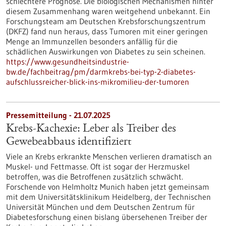
schlechtere Prognose. Die biologischen Mechanismen hinter
diesem Zusammenhang waren weitgehend unbekannt. Ein
Forschungsteam am Deutschen Krebsforschungszentrum
(DKFZ) fand nun heraus, dass Tumoren mit einer geringen
Menge an Immunzellen besonders anfällig für die
schädlichen Auswirkungen von Diabetes zu sein scheinen.
https://www.gesundheitsindustrie-
bw.de/fachbeitrag/pm/darmkrebs-bei-typ-2-diabetes-
aufschlussreicher-blick-ins-mikromilieu-der-tumoren
Pressemitteilung - 21.07.2025
Krebs-Kachexie: Leber als Treiber des
Gewebeabbaus identifiziert
Viele an Krebs erkrankte Menschen verlieren dramatisch an
Muskel- und Fettmasse. Oft ist sogar der Herzmuskel
betroffen, was die Betroffenen zusätzlich schwächt.
Forschende von Helmholtz Munich haben jetzt gemeinsam
mit dem Universitätsklinikum Heidelberg, der Technischen
Universität München und dem Deutschen Zentrum für
Diabetesforschung einen bislang übersehenen Treiber der