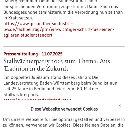
nähergekommen. Denn der Bundesrat hat einer
entsprechenden Verordnung zugestimmt. Damit kann das
Bundesgesundheitsministerium die Verordnung nun zeitnah
in Kraft setzen.
https://www.gesundheitsindustrie-
bw.de/fachbeitrag/pm/ein-wichtiger-schritt-fuer-einen-
agileren-studienstandort
Pressemitteilung - 11.07.2025
Stallwächterparty 2025 zum Thema: Aus
Tradition in die Zukunft
Ein doppeltes Jubiläum stand dieses Jahr an: Die
Landesvertretung Baden-Württemberg beim Bund ist nun
seit 25 Jahre in Berlin und feiert zum 60. Mal die
Stallwächterparty.
https://www.gesundheitsindustrie-
bw.de/fachbeitrag/pm/stallwaechterparty-2025-zum-thema-
✕
Diese Webseite verwendet Cookies
aus-tradition-die-zukunft
Um unsere Webseite für Sie optimal gestalten und verbessern
zu können, verwenden wir Cookies: Diese kleinen Dateien, die