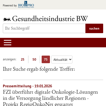
zum
Powered by
Inhalt
springen
suchen
anzeigen:
25
50
75
Ihre Suche ergab folgende Treffer:
Pressemitteilung - 19.01.2026
FZI überführt digitale Onkologie-Lösungen
in die Versorgung ländlicher Regionen​ -
Projekt RegioOnkoNet gestartet​