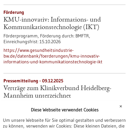
Förderung
KMU-innovativ: Informations- und
Kommunikationstechnologie (IKT)
Förderprogramm,
Förderung durch:
BMFTR,
Einreichungsfrist:
15.10.2026
https://www.gesundheitsindustrie-
bw.de/datenbank/foerderungen/kmu-innovativ-
informations-und-kommunikationstechnologie-ikt
Pressemitteilung - 09.12.2025
Verträge zum Klinikverbund Heidelberg-
Mannheim unterzeichnet
Nun ist es offiziell: Der Verbund zwischen den beiden
✕
Diese Webseite verwendet Cookies
Universitätsklinika Heidelberg und Mannheim kann zum 1.
Januar wie geplant starten und seine Arbeit beginnen.
Um unsere Webseite für Sie optimal gestalten und verbessern
Pressemitteilung des Ministeriums für Wissenschaft,
zu können, verwenden wir Cookies: Diese kleinen Dateien, die
Forschung und Kunst Baden-Württemberg