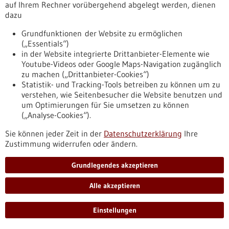
auf Ihrem Rechner vorübergehend abgelegt werden, dienen
https://www.gesundheitsindustrie-
dazu
bw.de/fachbeitrag/pm/vertraege-zum-klinikverbund-
heidelberg-mannheim-unterzeichnet
Grundfunktionen der Website zu ermöglichen
(„Essentials“)
in der Website integrierte Drittanbieter-Elemente wie
Pressemitteilung - 08.12.2025
Youtube-Videos oder Google Maps-Navigation zugänglich
zu machen („Drittanbieter-Cookies“)
Neues Standardvertragsmuster für
Statistik- und Tracking-Tools betreiben zu können um zu
Mitwirkung an klinischen Studien
verstehen, wie Seitenbesucher die Website benutzen und
Ab 18. Dezember dieses Jahres müssen neue Verträge
um Optimierungen für Sie umsetzen zu können
zwischen Kliniken/Praxen und Pharma-Unternehmen über
(„Analyse-Cookies“).
klinische Studien die im September festgeschriebenen
Sie können jeder Zeit in der
Datenschutzerklärung
Ihre
Standardvertragsklauseln enthalten (Ausnahmen sind nur
Zustimmung widerrufen oder ändern.
erlaubt, wenn sich beide Seiten einigen). Um die
Vertragsverhandlungen noch weiter zu vereinfachen, haben
nun fünf Organisationen ein verordnungskonformes
Grundlegendes akzeptieren
Standardvertragsmuster veröffentlicht; es schließt alle diese
Standardklauseln ein.
Alle akzeptieren
https://www.gesundheitsindustrie-
bw.de/fachbeitrag/pm/neues-standardvertragsmuster-fuer-
Einstellungen
mitwirkung-klinischen-studien