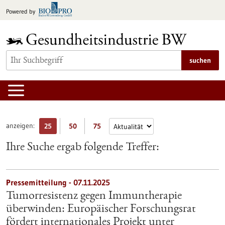
zum
Powered by
Inhalt
springen
suchen
anzeigen:
25
50
75
Ihre Suche ergab folgende Treffer:
Pressemitteilung - 07.11.2025
Tumorresistenz gegen Immuntherapie
überwinden: Europäischer Forschungsrat
fördert internationales Projekt unter