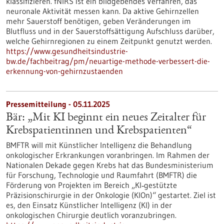
klassifizieren. fNIRS ist ein bildgebendes Verfahren, das
neuronale Aktivität messen kann. Da aktive Gehirnzellen
mehr Sauerstoff benötigen, geben Veränderungen im
Blutfluss und in der Sauerstoffsättigung Aufschluss darüber,
welche Gehirnregionen zu einem Zeitpunkt genutzt werden.
https://www.gesundheitsindustrie-
bw.de/fachbeitrag/pm/neuartige-methode-verbessert-die-
erkennung-von-gehirnzustaenden
Pressemitteilung - 05.11.2025
Bär: „Mit KI beginnt ein neues Zeitalter für
Krebspatientinnen und Krebspatienten“
BMFTR will mit Künstlicher Intelligenz die Behandlung
onkologischer Erkrankungen voranbringen. Im Rahmen der
Nationalen Dekade gegen Krebs hat das Bundesministerium
für Forschung, Technologie und Raumfahrt (BMFTR) die
Förderung von Projekten im Bereich „KI‑gestützte
Präzisionschirurgie in der Onkologie (KIOn)“ gestartet. Ziel ist
es, den Einsatz Künstlicher Intelligenz (KI) in der
onkologischen Chirurgie deutlich voranzubringen.