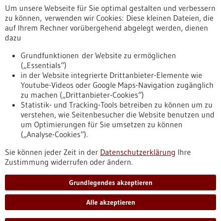
Um unsere Webseite für Sie optimal gestalten und verbessern
Erscheinungsdatum
zu können, verwenden wir Cookies: Diese kleinen Dateien, die
auf Ihrem Rechner vorübergehend abgelegt werden, dienen
dazu
zurücksetzen
Grundfunktionen der Website zu ermöglichen
(„Essentials“)
anzeigen
in der Website integrierte Drittanbieter-Elemente wie
Youtube-Videos oder Google Maps-Navigation zugänglich
zu machen („Drittanbieter-Cookies“)
Statistik- und Tracking-Tools betreiben zu können um zu
verstehen, wie Seitenbesucher die Website benutzen und
Nach oben
um Optimierungen für Sie umsetzen zu können
(„Analyse-Cookies“).
Sie können jeder Zeit in der
Datenschutzerklärung
Ihre
Informiert bleiben
Zustimmung widerrufen oder ändern.
Newsletter abonnieren
Grundlegendes akzeptieren
Alle akzeptieren