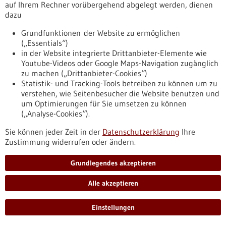
genommen werden.
auf Ihrem Rechner vorübergehend abgelegt werden, dienen
https://www.gesundheitsindustrie-
dazu
bw.de/fachbeitrag/aktuell/lage-der-medizinprodukte-
Grundfunktionen der Website zu ermöglichen
hersteller-besorgniserregend
(„Essentials“)
in der Website integrierte Drittanbieter-Elemente wie
Youtube-Videos oder Google Maps-Navigation zugänglich
Pressemitteilung - 21.12.2023
zu machen („Drittanbieter-Cookies“)
Treibhausgas-Rechner für Kliniken – made in
Statistik- und Tracking-Tools betreiben zu können um zu
verstehen, wie Seitenbesucher die Website benutzen und
Heidelberg und Freiburg
um Optimierungen für Sie umsetzen zu können
Der „Treibhausgas-Rechner“ ist das gemeinsame Ergebnis
(„Analyse-Cookies“).
von Forschungsprojekten der Universitätsklinika Heidelberg
und Freiburg. Er bezieht alle relevanten Emissionsquellen
Sie können jeder Zeit in der
Datenschutzerklärung
Ihre
inklusive Lieferketten mit ein. Gesundheitseinrichtungen
Zustimmung widerrufen oder ändern.
können den Rechner kostenlos über die Website des
‚Kompetenzzentrums für klimaresiliente Medizin und
Grundlegendes akzeptieren
Gesundheitseinrichtungen‘ (KliMeG) herunterladen.
https://www.gesundheitsindustrie-
Alle akzeptieren
bw.de/fachbeitrag/pm/treibhausgas-rechner-fuer-kliniken-
made-heidelberg-und-freiburg
Einstellungen