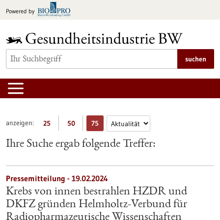
zum
Powered by
Inhalt
springen
suchen
anzeigen:
25
50
75
Ihre Suche ergab folgende Treffer:
Pressemitteilung - 19.02.2024
Krebs von innen bestrahlen HZDR und
DKFZ gründen Helmholtz-Verbund für
Radiopharmazeutische Wissenschaften