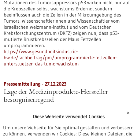
Mutationen des Tumorsuppressors p53 wirken nicht nur auf
die Krebszellen selbst wachstumsfördernd, sondern
beeinflussen auch die Zellen in der Mikroumgebung des
Tumors. Wissenschaftlerinnen und Wissenschaftler vom
israelischen Weizmann-Institut und vom Deutschen
Krebsforschungszentrum (DKFZ) zeigen nun, dass p53-
mutierte Brustkrebszellen der Maus Fettzellen
umprogrammieren.
https://www.gesundheitsindustrie-
bw.de/fachbeitrag/pm/umprogrammierte-fettzellen-
unterstuetzen-das-tumorwachstum
Pressemitteilung - 27.12.2023
Lage der Medizinprodukte-Hersteller
besorgniserregend
Steigende Kosten, fehlende Medizinprodukte, schwindende
✕
Innovationskraft: Wie stark die europäische
Diese Webseite verwendet Cookies
Medizinprodukteverordnung den Medizintechnik- und
Gesundheitsstandort belastet, zeigt jetzt eine neue Studie,
Um unsere Webseite für Sie optimal gestalten und verbessern
der zufolge in jedem zweiten Portfolio Produkte vom Markt
zu können, verwenden wir Cookies: Diese kleinen Dateien, die