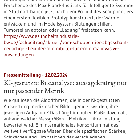
Forschende des Max-Planck-Instituts für Intelligente Systeme
in Stuttgart haben jetzt nach dem Vorbild des Schuppentiers
einen ersten flexiblen Prototyp konstruiert, der Wärme
entwickeln und im Modellsystem Blutungen stillen,
Tumorzellen abtöten oder „Ladung“ freisetzen kann.
https://www.gesundheitsindustrie-
bw.de/fachbeitrag/aktuell/vom-schuppentier-abgeschaut-
neuartiger-flexibler-miniroboter-fuer-minimalinvasive-
anwendungen
Pressemitteilung - 12.02.2024
KI-gestützte Bildanalyse: aussagekräftig nur
mit passender Metrik
Wie gut lösen die Algorithmen, die in der KI-gestützten
Auswertung medizinscher Bilder genutzt werden, ihre
jeweiligen Aufgaben? Das hängt im hohen Maße davon ab,
anhand welcher Messgrößen – Metriken – ihre Leistung
bewertet wird. Ein internationales Konsortium hat das
weltweit verfügbare Wissen über die spezifischen Stärken,
Schwächen und Limitationen der verschiedenen