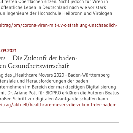
f festen Oberflächen sitzen. Nicht jedoch für Viren in
s öffentliche Leben in Deutschland nach wie vor stark
nun Ingenieure der Hochschule Heilbronn und Virologen
itrag/pm/corona-viren-mit-uv-c-strahlung-unschaedlich-
.03.2021
rs – Die Zukunft der baden-
en Gesundheitswirtschaft
ung des „Healthcare Movers 2020 - Baden-Württemberg
tenziale und Herausforderungen der baden-
ernehmen im Bereich der marktseitigen Digitalisierung
mit Dr. Ariane Pott für BIOPRO erklären die Autoren Beatus
oßen Schritt zur digitalen Avantgarde schaffen kann.
itrag/aktuell/healthcare-movers-die-zukunft-der-baden-