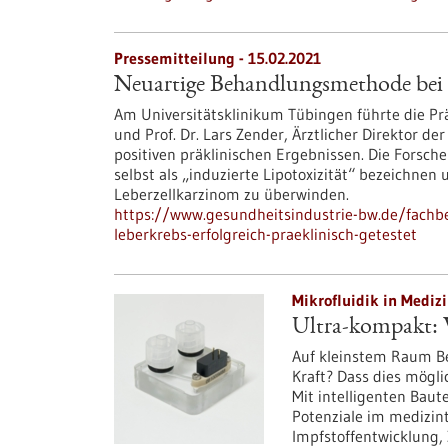
Pressemitteilung - 15.02.2021
Neuartige Behandlungsmethode bei Le
Am Universitätsklinikum Tübingen führte die Prä
und Prof. Dr. Lars Zender, Ärztlicher Direktor 
positiven präklinischen Ergebnissen. Die Forsch
selbst als „induzierte Lipotoxizität“ bezeichnen
Leberzellkarzinom zu überwinden.
https://www.gesundheitsindustrie-bw.de/fach
leberkrebs-erfolgreich-praeklinisch-getestet
Mikrofluidik in Medizi
Ultra-kompakt: 
Auf kleinstem Raum Be
Kraft? Dass dies mögli
Mit intelligenten Baut
Potenziale im medizin
Impfstoffentwicklung, 