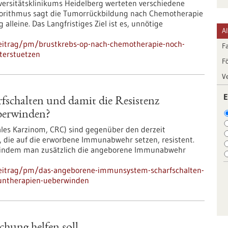
versitätsklinikums Heidelberg werteten verschiedene
gorithmus sagt die Tumorrückbildung nach Chemotherapie
leine. Das Langfristiges Ziel ist es, unnötige
A
eitrag/pm/brustkrebs-op-nach-chemotherapie-noch-
F
nterstuetzen
F
V
E
schalten und damit die Resistenz
berwinden?
les Karzinom, CRC) sind gegenüber den derzeit
die auf die erworbene Immunabwehr setzen, resistent.
, indem man zusätzlich die angeborene Immunabwehr
beitrag/pm/das-angeborene-immunsystem-scharfschalten-
untherapien-ueberwinden