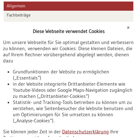
Allgemein
Fachbeiträge
Förderungen
✕
Diese Webseite verwendet Cookies
Veranstaltungen
Um unsere Webseite für Sie optimal gestalten und verbessern
Erscheinungsdatum
zu können, verwenden wir Cookies: Diese kleinen Dateien, die
auf Ihrem Rechner vorübergehend abgelegt werden, dienen
dazu
zurücksetzen
Grundfunktionen der Website zu ermöglichen
(„Essentials“)
anzeigen
in der Website integrierte Drittanbieter-Elemente wie
Youtube-Videos oder Google Maps-Navigation zugänglich
zu machen („Drittanbieter-Cookies“)
Statistik- und Tracking-Tools betreiben zu können um zu
verstehen, wie Seitenbesucher die Website benutzen und
Nach oben
um Optimierungen für Sie umsetzen zu können
(„Analyse-Cookies“).
Sie können jeder Zeit in der
Datenschutzerklärung
Ihre
Informiert bleiben