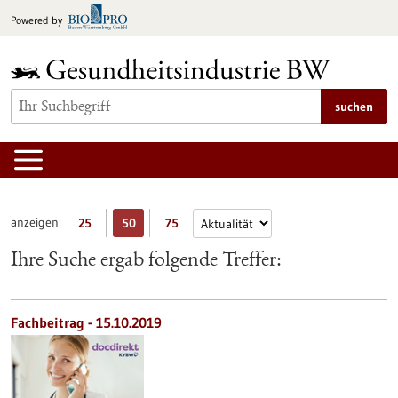
zum
Powered by
Inhalt
springen
suchen
anzeigen:
25
50
75
Ihre Suche ergab folgende Treffer:
Fachbeitrag - 15.10.2019