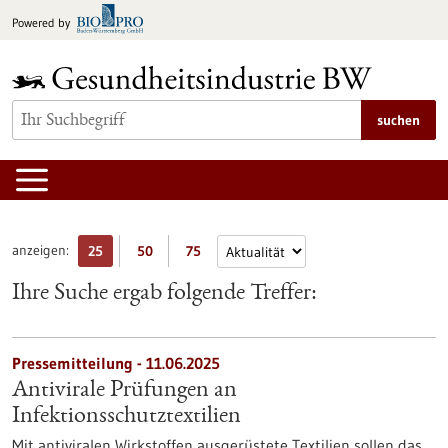
zum
Powered by
Inhalt
springen
suchen
anzeigen:
25
50
75
Ihre Suche ergab folgende Treffer:
Pressemitteilung - 11.06.2025
Antivirale Prüfungen an
Infektionsschutztextilien
Mit antiviralen Wirkstoffen ausgerüstete Textilien sollen das