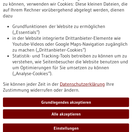
Erscheinungsdatum
zu können, verwenden wir Cookies: Diese kleinen Dateien, die
auf Ihrem Rechner vorübergehend abgelegt werden, dienen
dazu
zurücksetzen
Grundfunktionen der Website zu ermöglichen
(„Essentials“)
anzeigen
in der Website integrierte Drittanbieter-Elemente wie
Youtube-Videos oder Google Maps-Navigation zugänglich
zu machen („Drittanbieter-Cookies“)
Statistik- und Tracking-Tools betreiben zu können um zu
verstehen, wie Seitenbesucher die Website benutzen und
Nach oben
um Optimierungen für Sie umsetzen zu können
(„Analyse-Cookies“).
Sie können jeder Zeit in der
Datenschutzerklärung
Ihre
Informiert bleiben
Zustimmung widerrufen oder ändern.
Newsletter abonnieren
Grundlegendes akzeptieren
Alle akzeptieren
2026
©
Einstellungen