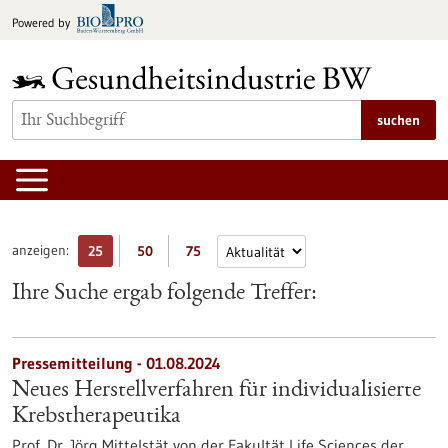
zum
Powered by
Inhalt
springen
suchen
anzeigen:
25
50
75
Ihre Suche ergab folgende Treffer:
Pressemitteilung - 01.08.2024
Neues Herstellverfahren für individualisierte
Krebstherapeutika
Prof. Dr. Jörg Mittelstät von der Fakultät Life Sciences der