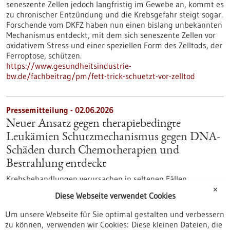
seneszente Zellen jedoch langfristig im Gewebe an, kommt es
zu chronischer Entzündung und die Krebsgefahr steigt sogar.
Forschende vom DKFZ haben nun einen bislang unbekannten
Mechanismus entdeckt, mit dem sich seneszente Zellen vor
oxidativem Stress und einer speziellen Form des Zelltods, der
Ferroptose, schützen.
https://www.gesundheitsindustrie-
bw.de/fachbeitrag/pm/fett-trick-schuetzt-vor-zelltod
Pressemitteilung - 02.06.2026
Neuer Ansatz gegen therapiebedingte
Leukämien Schutzmechanismus gegen DNA-
Schäden durch Chemotherapien und
Bestrahlung entdeckt
Krebsbehandlungen verursachen in seltenen Fällen
schwerwiegende Spätfolgen. Dazu zählen sogenannte
✕
Diese Webseite verwendet Cookies
sekundäre Leukämien. Dieser Blutkrebs kann entstehen,
wenn Chemo- oder Strahlentherapien das Erbgut gesunder
Um unsere Webseite für Sie optimal gestalten und verbessern
Zellen schädigen. Ein Forschungsteam unter Ulmer Leitung
zu können, verwenden wir Cookies: Diese kleinen Dateien, die