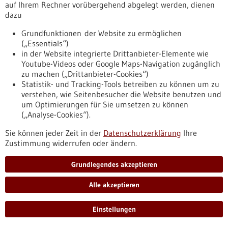
hat nun einen molekularen Schutzmechanismus gegen
auf Ihrem Rechner vorübergehend abgelegt werden, dienen
solche Genomschäden entdeckt: Ein Peptid.
dazu
https://www.gesundheitsindustrie-
bw.de/fachbeitrag/pm/neuer-ansatz-gegen-
Grundfunktionen der Website zu ermöglichen
therapiebedingte-leukaemien-schutzmechanismus-gegen-
(„Essentials“)
dna-schaeden-durch-chemotherapien-und-bestrahlung-
in der Website integrierte Drittanbieter-Elemente wie
entdeck
Youtube-Videos oder Google Maps-Navigation zugänglich
zu machen („Drittanbieter-Cookies“)
Statistik- und Tracking-Tools betreiben zu können um zu
verstehen, wie Seitenbesucher die Website benutzen und
Pressemitteilung - 01.06.2026
um Optimierungen für Sie umsetzen zu können
Medizinische Fakultäten der Universität
(„Analyse-Cookies“).
Heidelberg setzen erfolgreiches
Sie können jeder Zeit in der
Datenschutzerklärung
Ihre
Graduiertenkolleg auf dem Gebiet der
Zustimmung widerrufen oder ändern.
Immunologie fort
Exzellente Doktorandenausbildung geht in die zweite Runde:
Grundlegendes akzeptieren
DFG fördert die Weiterführung des Graduiertenkollegs 2727
„Checkpoints der angeborenen Immunität bei Krebs und
Alle akzeptieren
Gewebeschaden (InCheck)“ in Sprecherschaft der
Medizinischen Fakultät Mannheim mit rund 5,8 Millionen
Einstellungen
Euro.
https://www.gesundheitsindustrie-