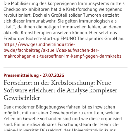
Die Mobilisierung des körpereigenen Immunsystems mittels
Checkpoint-Inhibitoren hat die Krebsforschung weitgehend
revolutioniert. Doch ein Großteil solider Tumoren entzieht
sich dieser Immunabwehr. Sie gelten immunologisch als
„kalt“, da ihnen die nötigen Immunzellen fehlen, an denen
aktuelle Krebstherapien ansetzen können. Hier setzt das
Freiburger Biotech-Start-up EMUNO Therapeutics GmbH an.
https://www.gesundheitsindustrie-
bw.de/fachbeitrag/aktuell/das-aufwachen-der-
makrophagen-als-tueroeffner-im-kampf-gegen-darmkrebs
Pressemitteilung - 27.07.2026
Fortschritt in der Krebsforschung: Neue
Software erleichtert die Analyse komplexer
Gewebebilder
Dank moderner Bildgebungsverfahren ist es inzwischen
möglich, mit nur einer Gewebeprobe zu ermitteln, welche
Zellen im Gewebe vorhanden sind und wie diese organisiert
sind. Ein interdisziplinäres Forschungsteam der Heinrich-
Heine-Universität Düsseldorf, des Universitätsklinikums