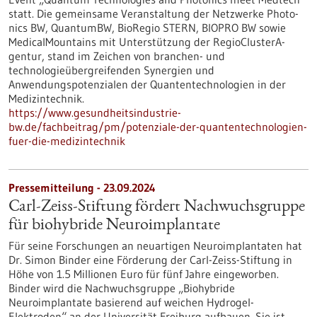
statt. Die gemeinsame Veranstaltung der Netzwerke Photo­
nics BW, QuantumBW, BioRegio STERN, BIOPRO BW sowie
MedicalMountains mit Unterstützung der RegioClusterA­
gentur, stand im Zeichen von branchen- und
technologieübergreifenden Syner­gien und
Anwendungspotenzialen der Quantentechnologien in der
Medizintechnik.
https://www.gesundheitsindustrie-
bw.de/fachbeitrag/pm/potenziale-der-quantentechnologien-
fuer-die-medizintechnik
Pressemitteilung - 23.09.2024
Carl-Zeiss-Stiftung fördert Nachwuchsgruppe
für biohybride Neuroimplantate
Für seine Forschungen an neuartigen Neuroimplantaten hat
Dr. Simon Binder eine Förderung der Carl-Zeiss-Stiftung in
Höhe von 1.5 Millionen Euro für fünf Jahre eingeworben.
Binder wird die Nachwuchsgruppe „Biohybride
Neuroimplantate basierend auf weichen Hydrogel-
Elektroden“ an der Universität Freiburg aufbauen. Sie ist