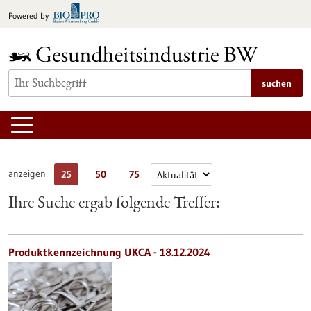
zum
Powered by
Inhalt
springen
suchen
anzeigen:
25
50
75
Ihre Suche ergab folgende Treffer:
Produktkennzeichnung UKCA - 18.12.2024