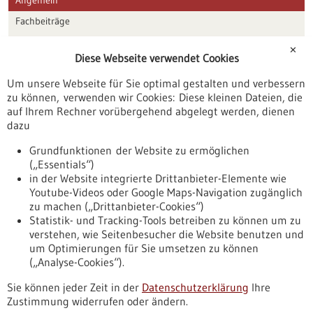
Fachbeiträge
Förderungen
✕
Diese Webseite verwendet Cookies
Veranstaltungen
Um unsere Webseite für Sie optimal gestalten und verbessern
Erscheinungsdatum
zu können, verwenden wir Cookies: Diese kleinen Dateien, die
auf Ihrem Rechner vorübergehend abgelegt werden, dienen
dazu
zurücksetzen
Grundfunktionen der Website zu ermöglichen
(„Essentials“)
anzeigen
in der Website integrierte Drittanbieter-Elemente wie
Youtube-Videos oder Google Maps-Navigation zugänglich
zu machen („Drittanbieter-Cookies“)
Statistik- und Tracking-Tools betreiben zu können um zu
verstehen, wie Seitenbesucher die Website benutzen und
Nach oben
um Optimierungen für Sie umsetzen zu können
(„Analyse-Cookies“).
Sie können jeder Zeit in der
Datenschutzerklärung
Ihre
Informiert bleiben
Zustimmung widerrufen oder ändern.