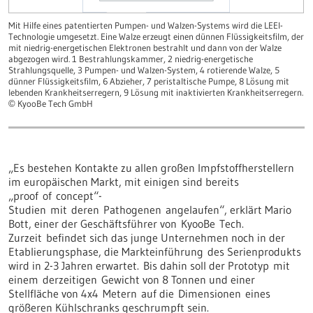
Mit Hilfe eines patentierten Pumpen- und Walzen-Systems wird die LEEI-
Mi
Technologie umgesetzt. Eine Walze erzeugt einen dünnen Flüssigkeitsfilm, der
Te
mit niedrig-energetischen Elektronen bestrahlt und dann von der Walze
mi
abgezogen wird. 1 Bestrahlungskammer, 2 niedrig-energetische
ab
Strahlungsquelle, 3 Pumpen- und Walzen-System, 4 rotierende Walze, 5
St
dünner Flüssigkeitsfilm, 6 Abzieher, 7 peristaltische Pumpe, 8 Lösung mit
dü
lebenden Krankheitserregern, 9 Lösung mit inaktivierten Krankheitserregern.
le
KyooBe Tech GmbH
©
©
„Es bestehen Kontakte zu allen großen Impfstoffherstellern
im europäischen Markt, mit einigen sind bereits
„proof of concept“-
Studien mit deren Pathogenen angelaufen“, erklärt Mario
Bott, einer der Geschäftsführer von KyooBe Tech.
Zurzeit befindet sich das junge Unternehmen noch in der
Etablierungsphase, die Markteinführung des Serienprodukts
wird in 2-3 Jahren erwartet. Bis dahin soll der Prototyp mit
einem derzeitigen Gewicht von 8 Tonnen und einer
Stellfläche von 4x4 Metern auf die Dimensionen eines
größeren Kühlschranks geschrumpft sein.