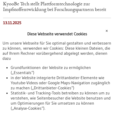
KyooBe Tech stellt Plattformtechnologie zur
Impfstoffentwicklung bei Forschungspartnern bereit
13.11.2025
Universeller Influenza-Impfstoff soll entwickelt
✕
Diese Webseite verwendet Cookies
werden
Um unsere Webseite für Sie optimal gestalten und verbessern
zu können, verwenden wir Cookies: Diese kleinen Dateien, die
06.01.2023
auf Ihrem Rechner vorübergehend abgelegt werden, dienen
CureVac gibt positive Daten aus gemeinsamen
dazu
COVID-19- und Grippe-mRNA-
Grundfunktionen der Website zu ermöglichen
Impfstoffentwicklungsprogrammen bekannt
(„Essentials“)
in der Website integrierte Drittanbieter-Elemente wie
02.10.2023
Youtube-Videos oder Google Maps-Navigation zugänglich
zu machen („Drittanbieter-Cookies“)
Professor Rammensee sagt „Ade“
Statistik- und Tracking-Tools betreiben zu können um zu
verstehen, wie Seitenbesucher die Website benutzen und
Nach oben
um Optimierungen für Sie umsetzen zu können
(„Analyse-Cookies“).