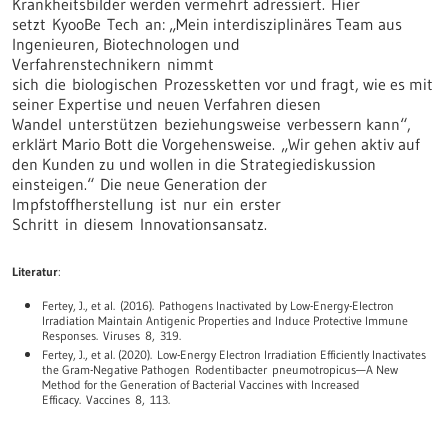
Krankheitsbilder werden vermehrt adressiert. Hier
setzt KyooBe Tech an: „Mein interdisziplinäres Team aus
Ingenieuren, Biotechnologen und
Verfahrenstechnikern nimmt
sich die biologischen Prozessketten vor und fragt, wie es mit
seiner Expertise und neuen Verfahren diesen
Wandel unterstützen beziehungsweise verbessern kann“,
erklärt Mario Bott die Vorgehensweise. „Wir gehen aktiv auf
den Kunden zu und wollen in die Strategiediskussion
einsteigen.“ Die neue Generation der
Impfstoffherstellung ist nur ein erster
Schritt in diesem Innovationsansatz.
Literatur
:
Fertey, J., et al. (2016). Pathogens Inactivated by Low-Energy-Electron
Irradiation Maintain Antigenic Properties and Induce Protective Immune
Responses. Viruses 8, 319.
Fertey, J., et al. (2020). Low-Energy Electron Irradiation Efficiently Inactivates
the Gram-Negative Pathogen Rodentibacter pneumotropicus—A New
Method for the Generation of Bacterial Vaccines with Increased
Efficacy. Vaccines 8, 113.