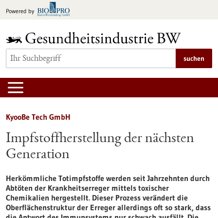
zum
Powered by
Inhalt
springen
suchen
KyooBe Tech GmbH
Impfstoffherstellung der nächsten
Generation
Herkömmliche Totimpfstoffe werden seit Jahrzehnten durch
Abtöten der Krankheitserreger mittels toxischer
Chemikalien hergestellt. Dieser Prozess verändert die
Oberflächenstruktur der Erreger allerdings oft so stark, dass
die Antwort des Immunsystems nur schwach ausfällt. Die