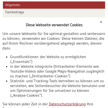
Allgemein
Fachbeiträge
Förderungen
✕
Diese Webseite verwendet Cookies
Veranstaltungen
Um unsere Webseite für Sie optimal gestalten und verbessern
Erscheinungsdatum
zu können, verwenden wir Cookies: Diese kleinen Dateien, die
auf Ihrem Rechner vorübergehend abgelegt werden, dienen
dazu
zurücksetzen
Grundfunktionen der Website zu ermöglichen
(„Essentials“)
anzeigen
in der Website integrierte Drittanbieter-Elemente wie
Youtube-Videos oder Google Maps-Navigation zugänglich
zu machen („Drittanbieter-Cookies“)
Statistik- und Tracking-Tools betreiben zu können um zu
verstehen, wie Seitenbesucher die Website benutzen und
Nach oben
um Optimierungen für Sie umsetzen zu können
(„Analyse-Cookies“).
Sie können jeder Zeit in der
Datenschutzerklärung
Ihre
Informiert bleiben