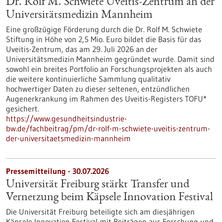
Dr. Rolf M. Schwiete Uveitis-Zentrum an der
Universitätsmedizin Mannheim
Eine großzügige Förderung durch die Dr. Rolf M. Schwiete
Stiftung in Höhe von 2,5 Mio. Euro bildet die Basis für das
Uveitis-Zentrum, das am 29. Juli 2026 an der
Universitätsmedizin Mannheim gegründet wurde. Damit sind
sowohl ein breites Portfolio an Forschungsprojekten als auch
die weitere kontinuierliche Sammlung qualitativ
hochwertiger Daten zu dieser seltenen, entzündlichen
Augenerkrankung im Rahmen des Uveitis-Registers TOFU*
gesichert.
https://www.gesundheitsindustrie-
bw.de/fachbeitrag/pm/dr-rolf-m-schwiete-uveitis-zentrum-
der-universitaetsmedizin-mannheim
Pressemitteilung - 30.07.2026
Universität Freiburg stärkt Transfer und
Vernetzung beim Käpsele Innovation Festival
Die Universität Freiburg beteiligte sich am diesjährigen
Käpsele Innovation Festival mit Beiträgen aus Forschung und