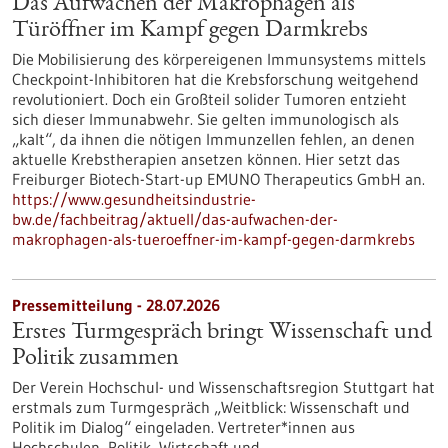
Das Aufwachen der Makrophagen als
Türöffner im Kampf gegen Darmkrebs
Die Mobilisierung des körpereigenen Immunsystems mittels
Checkpoint-Inhibitoren hat die Krebsforschung weitgehend
revolutioniert. Doch ein Großteil solider Tumoren entzieht
sich dieser Immunabwehr. Sie gelten immunologisch als
„kalt“, da ihnen die nötigen Immunzellen fehlen, an denen
aktuelle Krebstherapien ansetzen können. Hier setzt das
Freiburger Biotech-Start-up EMUNO Therapeutics GmbH an.
https://www.gesundheitsindustrie-
bw.de/fachbeitrag/aktuell/das-aufwachen-der-
makrophagen-als-tueroeffner-im-kampf-gegen-darmkrebs
Pressemitteilung - 28.07.2026
Erstes Turmgespräch bringt Wissenschaft und
Politik zusammen
Der Verein Hochschul- und Wissenschaftsregion Stuttgart hat
erstmals zum Turmgespräch „Weitblick: Wissenschaft und
Politik im Dialog“ eingeladen. Vertreter*innen aus
Hochschulen, Politik, Wirtschaft und