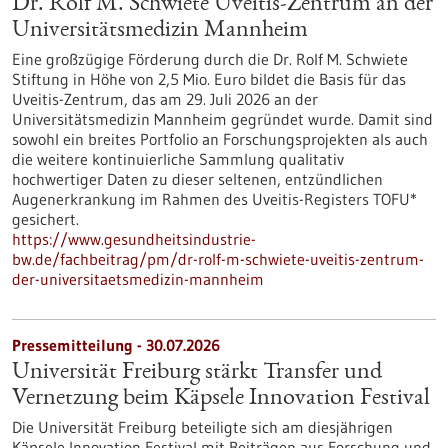
Dr. Rolf M. Schwiete Uveitis-Zentrum an der
Universitätsmedizin Mannheim
Eine großzügige Förderung durch die Dr. Rolf M. Schwiete
Stiftung in Höhe von 2,5 Mio. Euro bildet die Basis für das
Uveitis-Zentrum, das am 29. Juli 2026 an der
Universitätsmedizin Mannheim gegründet wurde. Damit sind
sowohl ein breites Portfolio an Forschungsprojekten als auch
die weitere kontinuierliche Sammlung qualitativ
hochwertiger Daten zu dieser seltenen, entzündlichen
Augenerkrankung im Rahmen des Uveitis-Registers TOFU*
gesichert.
https://www.gesundheitsindustrie-
bw.de/fachbeitrag/pm/dr-rolf-m-schwiete-uveitis-zentrum-
der-universitaetsmedizin-mannheim
Pressemitteilung - 30.07.2026
Universität Freiburg stärkt Transfer und
Vernetzung beim Käpsele Innovation Festival
Die Universität Freiburg beteiligte sich am diesjährigen
Käpsele Innovation Festival mit Beiträgen aus Forschung und