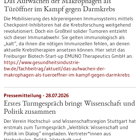
Das Aufwachen der Makrophagen als
Türöffner im Kampf gegen Darmkrebs
Die Mobilisierung des körpereigenen Immunsystems mittels
Checkpoint-Inhibitoren hat die Krebsforschung weitgehend
revolutioniert. Doch ein Großteil solider Tumoren entzieht
sich dieser Immunabwehr. Sie gelten immunologisch als
„kalt“, da ihnen die nötigen Immunzellen fehlen, an denen
aktuelle Krebstherapien ansetzen können. Hier setzt das
Freiburger Biotech-Start-up EMUNO Therapeutics GmbH an.
https://www.gesundheitsindustrie-
bw.de/fachbeitrag/aktuell/das-aufwachen-der-
makrophagen-als-tueroeffner-im-kampf-gegen-darmkrebs
Pressemitteilung - 28.07.2026
Erstes Turmgespräch bringt Wissenschaft und
Politik zusammen
Der Verein Hochschul- und Wissenschaftsregion Stuttgart hat
erstmals zum Turmgespräch „Weitblick: Wissenschaft und
Politik im Dialog“ eingeladen. Vertreter*innen aus
Hochschulen, Politik, Wirtschaft und