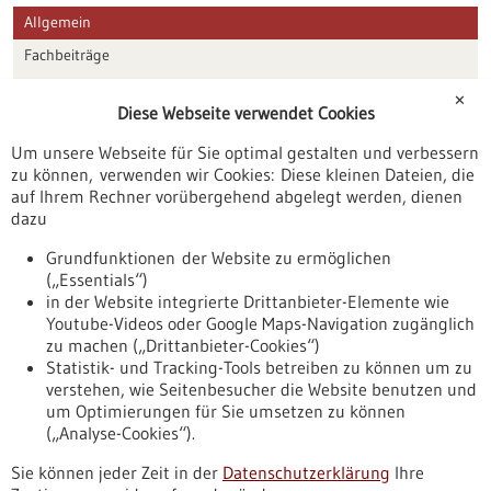
Allgemein
Fachbeiträge
Förderungen
✕
Diese Webseite verwendet Cookies
Veranstaltungen
Um unsere Webseite für Sie optimal gestalten und verbessern
Erscheinungsdatum
zu können, verwenden wir Cookies: Diese kleinen Dateien, die
auf Ihrem Rechner vorübergehend abgelegt werden, dienen
dazu
zurücksetzen
Grundfunktionen der Website zu ermöglichen
(„Essentials“)
anzeigen
in der Website integrierte Drittanbieter-Elemente wie
Youtube-Videos oder Google Maps-Navigation zugänglich
zu machen („Drittanbieter-Cookies“)
Statistik- und Tracking-Tools betreiben zu können um zu
verstehen, wie Seitenbesucher die Website benutzen und
Nach oben
um Optimierungen für Sie umsetzen zu können
(„Analyse-Cookies“).
Sie können jeder Zeit in der
Datenschutzerklärung
Ihre
Informiert bleiben