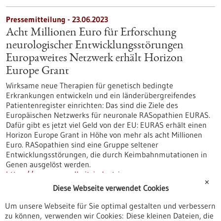
Pressemitteilung - 23.06.2023
Acht Millionen Euro für Erforschung
neurologischer Entwicklungsstörungen
Europaweites Netzwerk erhält Horizon
Europe Grant
Wirksame neue Therapien für genetisch bedingte
Erkrankungen entwickeln und ein länderübergreifendes
Patientenregister einrichten: Das sind die Ziele des
Europäischen Netzwerks für neuronale RASopathien EURAS.
Dafür gibt es jetzt viel Geld von der EU: EURAS erhält einen
Horizon Europe Grant in Höhe von mehr als acht Millionen
Euro. RASopathien sind eine Gruppe seltener
Entwicklungsstörungen, die durch Keimbahnmutationen in
Genen ausgelöst werden.
https://www.gesundheitsindustrie-
✕
bw.de/fachbeitrag/pm/acht-millionen-euro-fuer-
Diese Webseite verwendet Cookies
erforschung-neurologischer-entwicklungsstoerungen-
europaweites-netzwerk-erhaelt-horizon-europe-grant
Um unsere Webseite für Sie optimal gestalten und verbessern
zu können, verwenden wir Cookies: Diese kleinen Dateien, die