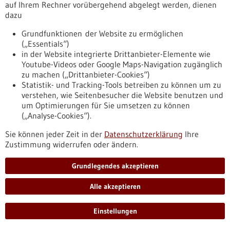
auf Ihrem Rechner vorübergehend abgelegt werden, dienen
dazu
Pressemitteilung - 23.06.2023
Das molekulare Kontrollzentrum unserer
Grundfunktionen der Website zu ermöglichen
Proteinfabriken
(„Essentials“)
in der Website integrierte Drittanbieter-Elemente wie
Konstanzer und Züricher Forschende entschlüsseln einen
Youtube-Videos oder Google Maps-Navigation zugänglich
biochemischen Mechanismus, der dafür sorgt, dass
zu machen („Drittanbieter-Cookies“)
neuentstehende Proteine beim Verlassen der zelleigenen
Statistik- und Tracking-Tools betreiben zu können um zu
Proteinfabriken korrekt weiterverarbeitet werden. Damit wird
verstehen, wie Seitenbesucher die Website benutzen und
ein seit langem bestehendes Rätsel der Proteinsortierung
um Optimierungen für Sie umsetzen zu können
gelöst.
(„Analyse-Cookies“).
https://www.gesundheitsindustrie-
bw.de/fachbeitrag/pm/das-molekulare-kontrollzentrum-
Sie können jeder Zeit in der
Datenschutzerklärung
Ihre
unserer-proteinfabriken
Zustimmung widerrufen oder ändern.
Grundlegendes akzeptieren
Behandlungserfolg bei Krebs vorhersagen - 20.06.2023
Alle akzeptieren
Einstellungen