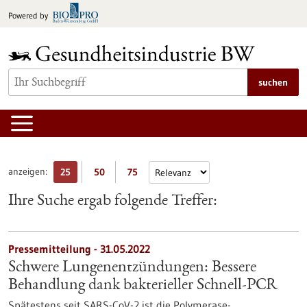
zum
Powered by
Inhalt
springen
suchen
anzeigen:
25
50
75
Ihre Suche ergab folgende Treffer:
Pressemitteilung - 31.05.2022
Schwere Lungenentzündungen: Bessere
Behandlung dank bakterieller Schnell-PCR
Spätestens seit SARS-CoV-2 ist die Polymerase-