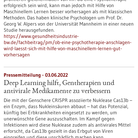
erfolgreich sein wird, kann man jedoch mit Hilfe von
Maschinellem Lernen besser vorhersagen als mit klassischen
Methoden. Das haben klinische Psychologen um Prof. Dr.
Georg W. Alpers von der Universität Mannheim in einer neuen
Studie herausgefunden.
https://www.gesundheitsindustrie-
bw.de/fachbeitrag/pm/ob-eine-psychotherapie-anschlagen-
wird-laesst-sich-mit-hilfe-von-maschinellem-lernen-gut-
vorhersagen
Pressemitteilung - 03.06.2022
Deep Learning hilft, Gentherapien und
antivirale Medikamente zu verbessern
Die mit der Genschere CRISPR assoziierte Nuklease Cas13b –
ein Enzym, dass Nukleinsäuren abbaut – hat das Potenzial,
künftig bei Erbkrankheiten eingesetzt zu werden, um
unerwünschte Gene auszuschalten. Im Kampf gegen
Infektionen wird diese Nuklease zudem als antivirales Mittel
erforscht, da Cas13b gezielt in das Erbgut von Viren
eingreifen und diese unschädlich machen kann.