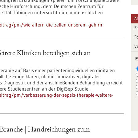
rsbedingten Erkrankungen spielen. Ein Forschungsnetzwerk
inische Hirnforschung, dem Deutschen Zentrum für
sität Tübingen untersucht nun in menschlichen
A
itrag/pm/wie-altern-die-zellen-unserem-gehirn
F
F
V
itere Kliniken beteiligen sich an
E
rapie auf Basis einer patientenindividuellen digitalen
l die Frage klären, ob mit innovativer, digitaler
s-Diagnostik und der anschließenden Behandlung erreicht
tere Studienzentren an der DigiSep-Studie.
itrag/pm/verbesserung-der-sepsis-therapie-weitere-
-Branche | Handreichungen zum