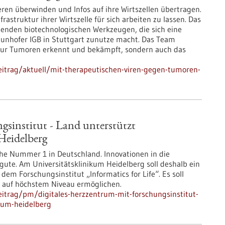
eren überwinden und Infos auf ihre Wirtszellen übertragen.
frastruktur ihrer Wirtszelle für sich arbeiten zu lassen. Das
genden biotechnologischen Werkzeugen, die sich eine
unhofer IGB in Stuttgart zunutze macht. Das Team
t nur Tumoren erkennt und bekämpft, sondern auch das
itrag/aktuell/mit-therapeutischen-viren-gegen-tumoren-
gsinstitut - Land unterstützt
eidelberg
he Nummer 1 in Deutschland. Innovationen in die
te. Am Universitätsklinikum Heidelberg soll deshalb ein
em Forschungs­institut „Informatics for Life“. Es soll
r auf höchstem Niveau ermöglichen.
itrag/pm/digitales-herzzentrum-mit-forschungsinstitut-
kum-heidelberg