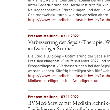
unklar ist, welche Rolle die Gliazellen bei alte
unter Federführung des Hertie-Instituts für kl
Neurodegenerative Erkrankungen und der Univer
Gehirngewebekulturen, wie Nervenzellen altern.
https://www.gesundheitsindustrie-bw.de/fachbe
Pressemitteilung - 03.11.2022
Verbesserung der Sepsis-Therapie: We
aufwendiger Studie
Die Studie „DigiSep – Optimierung der Sepsis-The
Präzisionsdiagnostik“ läuft seit März 2022 und sol
Erregerdiagnostik Verbesserungen bei der Sepsi
werden können. Künftig beteiligen sich fünf wei
https://www.gesundheitsindustrie-bw.de/fachbe
kliniken-beteiligen-sich-aufwendiger-studie
Pressemitteilung - 03.11.2022
BVMed-Service für Medizintechnik