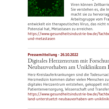
Viren können Zellbarri
Sie verstehen es, die In
macht sie zu hervorra
Arbeitsgruppe vom Fra
entwickelt ein therapeutisches Virus, das nich
Potenzial hat, Metastasen zu erreichen.
https://www.gesundheitsindustrie-bw.de/fachbe
und-metastasen
Pressemitteilung - 26.10.2022
Digitales Herzzentrum mit Forschun
Neubauvorhaben am Uniklinikum H
Herz-Kreislauferkrankungen sind die Todesursac
Herzmedizin kommen daher vielen Menschen zugu
digitales Herzzentrum entstehen, gekoppelt mit d
Patienten­versorgung, Wissenschaft und Transfe
https://www.gesundheitsindustrie-bw.de/fachbe
land-unterstuetzt-neubauvorhaben-am-uniklini