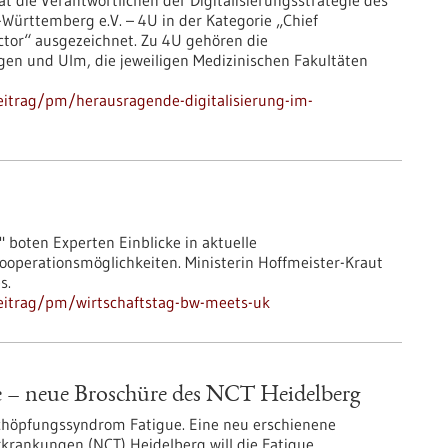
t die Verantwortlichen der Digitalisierungsstrategie des
ürttemberg e.V. – 4U in der Kategorie „Chief
ector“ ausgezeichnet. Zu 4U gehören die
ngen und Ulm, die jeweiligen Medizinischen Fakultäten
eitrag/pm/herausragende-digitalisierung-im-
 boten Experten Einblicke in aktuelle
perationsmöglichkeiten. Ministerin Hoffmeister-Kraut
s.
eitrag/pm/wirtschaftstag-bw-meets-uk
ue – neue Broschüre des NCT Heidelberg
schöpfungssyndrom Fatigue. Eine neu erschienene
krankungen (NCT) Heidelberg will die Fatigue