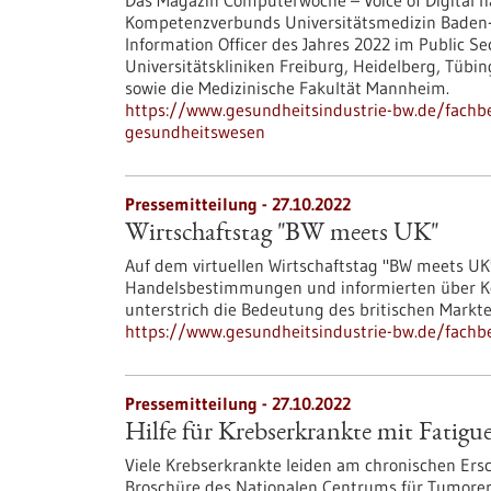
Das Magazin Computerwoche – Voice of Digital ha
Kompetenzverbunds Universitätsmedizin Baden-W
Information Officer des Jahres 2022 im Public S
Universitätskliniken Freiburg, Heidelberg, Tübi
sowie die Medizinische Fakultät Mannheim.
https://www.gesundheitsindustrie-bw.de/fachb
gesundheitswesen
Pressemitteilung - 27.10.2022
Wirtschaftstag "BW meets UK"
Auf dem virtuellen Wirtschaftstag "BW meets UK"
Handelsbestimmungen und informierten über Koo
unterstrich die Bedeutung des britischen Markte
https://www.gesundheitsindustrie-bw.de/fachb
Pressemitteilung - 27.10.2022
Hilfe für Krebserkrankte mit Fatig
Viele Krebserkrankte leiden am chronischen Er
Broschüre des Nationalen Centrums für Tumorer