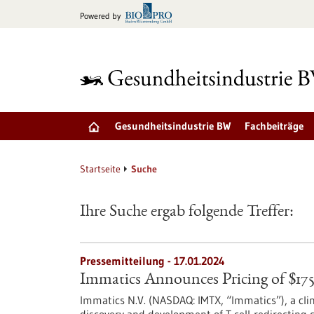
zum
Powered by
Inhalt
springen
Gesundheitsindustrie BW
Fachbeiträge
Startseite
Suche
Ihre Suche ergab folgende Treffer:
Pressemitteilung - 17.01.2024
Immatics Announces Pricing of $175
Immatics N.V. (NASDAQ: IMTX, “Immatics”), a cli