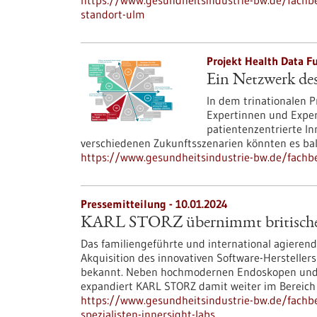
https://www.gesundheitsindustrie-bw.de/fachbe
standort-ulm
Projekt Health Data Fu
Ein Netzwerk des
In dem trinationalen 
Expertinnen und Exper
patientenzentrierte I
verschiedenen Zukunftsszenarien könnten es ba
https://www.gesundheitsindustrie-bw.de/fachbe
Pressemitteilung - 10.01.2024
KARL STORZ übernimmt britischen 
Das familiengeführte und international agiere
Akquisition des innovativen Software-Herstellers
bekannt. Neben hochmodernen Endoskopen und i
expandiert KARL STORZ damit weiter im Bereich 
https://www.gesundheitsindustrie-bw.de/fachbe
spezialisten-innersight-labs