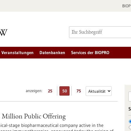
BIO
Veranstaltungen
Datenbanken
Services der BIOPRO
anzeigen:
25
50
75
S
 Million Public Offering
nical-stage biopharmaceutical company active in the