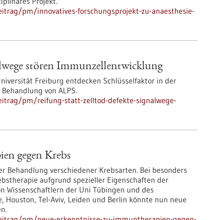
iplinäres Projekt.
itrag/pm/innovatives-forschungsprojekt-zu-anaesthesie-
nalwege stören Immunzellentwicklung
niversität Freiburg entdecken Schlüsselfaktor in der
r Behandlung von ALPS.
itrag/pm/reifung-statt-zelltod-defekte-signalwege-
ien gegen Krebs
der Behandlung verschiedener Krebsarten. Bei besonders
ebstherapie aufgrund spezieller Eigenschaften der
von Wissenschaftlern der Uni Tübingen und des
, Houston, Tel-Aviv, Leiden und Berlin könnte nun neue
n.
beitrag/pm/neue-erkenntnisse-zu-immuntherapien-gegen-