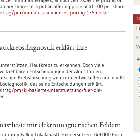
 cancer immunotherapies, announced today the pricing of
inary shares at a public offering price of $11.00 per share.
eitrag/pm/immatics-announces-pricing-175-dollar-
A
F
F
V
autkrebsdiagnostik erklärt ihre
E
 unterstützen, Hautkrebs zu erkennen. Doch viele
vollziehbaren Entscheidungen der Algorithmen.
eutschen Krebsforschungszentrum entwickelten nun ein KI-
bsdiagnostik, das seine Entscheidungen erklärt.
itrag/pm/ki-basierte-unterstuetzung-fuer-die-
gen
nästhesie mit elektromagnetischen Feldern
timmten Fällen Lokalanästhetika ersetzen. 749.000 Euro