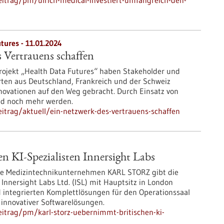
itrag/pm/ulrich-medical-investiert-umfangreich-den-
tures - 11.01.2024
 Vertrauens schaffen
Projekt „Health Data Futures“ haben Stakeholder und
ten aus Deutschland, Frankreich und der Schweiz
nnovationen auf den Weg gebracht. Durch Einsatz von
ld noch mehr werden.
itrag/aktuell/ein-netzwerk-des-vertrauens-schaffen
KI-Spezialisten Innersight Labs
nde Medizintechnikunternehmen KARL STORZ gibt die
 Innersight Labs Ltd. (ISL) mit Hauptsitz in London
ntegrierten Komplettlösungen für den Operationssaal
innovativer Softwarelösungen.
itrag/pm/karl-storz-uebernimmt-britischen-ki-