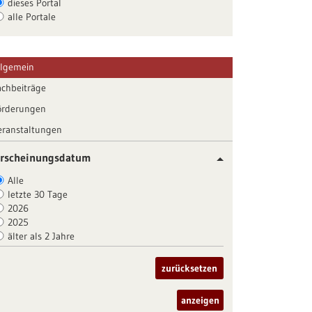
dieses Portal
alle Portale
llgemein
achbeiträge
örderungen
eranstaltungen
rscheinungsdatum
Alle
letzte 30 Tage
2026
2025
älter als 2 Jahre
zurücksetzen
anzeigen