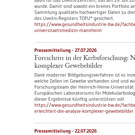
Basis für das Uveitis-Zentrum, das am 29. Juli
wurde. Damit sind sowohl ein breites Portfolio a
Sammlung qualitativ hochwertiger Daten zu di
des Uveitis-Registers TOFU* gesichert.
https://www.gesundheitsindustrie-bw.de/fachbe
universitaetsmedizin-mannheim
Pressemitteilung - 27.07.2026
Fortschritt in der Krebsforschung: N
komplexer Gewebebilder
Dank moderner Bildgebungsverfahren ist es inzw
welche Zellen im Gewebe vorhanden sind und wie d
Forschungsteam der Heinrich-Heine-Universität 
Europäischen Laboratoriums für Molekularbiologi
dieser Ergebnisse künftig unterstützen soll.
https://www.gesundheitsindustrie-bw.de/fachbe
erleichtert-die-analyse-komplexer-gewebebilder
Pressemitteilung - 22.07.2026