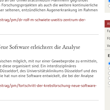
 2026 an der Universitätsmedizin Mannheim gegründet
n Forschungsprojekten als auch die weitere kontinuierliche
eser seltenen, entzündlichen Augenerkrankung im Rahmen
itrag/pm/dr-rolf-m-schwiete-uveitis-zentrum-der-
A
F
F
V
eue Software erleichtert die Analyse
E
ischen möglich, mit nur einer Gewebeprobe zu ermitteln,
iese organisiert sind. Ein interdisziplinäres
Düsseldorf, des Universitätsklinikums Düsseldorf und des
e hat nun eine Software entwickelt, die bei der Analyse
itrag/pm/fortschritt-der-krebsforschung-neue-software-