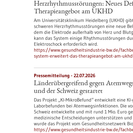
Herzrhythmusstörungen: Neues Defib
Therapieangebot am UKHD
Am Universitätsklinikum Heidelberg (UKHD) gib
schweren Herzrhythmusstörungen eine neue Behan
dem die Elektrode außerhalb von Herz und Blutgef
kann das System einige Rhythmusstörungen durc
Elektroschock erforderlich wird.
https://www.gesundheitsindustrie-bw.de/fachb
system-erweitert-das-therapieangebot-am-ukhd
Pressemitteilung - 22.07.2026
Länderübergreifend gegen Atemwegs
und der Schweiz gestartet
Das Projekt „KI-MikroBefund“ entwickelt eine K
Laborbefunden bei Atemwegsinfektionen. Die vo
Schweiz entwickelte und mit rund 1 Mio. Euro gefö
medizinische Entscheidungen unterstützen und 
wurde das Projekt vom Gesundheitsnetzwerk Bi
https://www.gesundheitsindustrie-bw.de/fachb