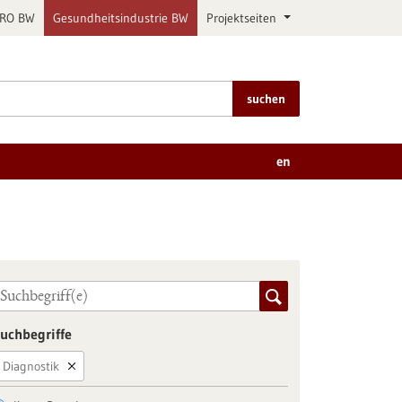
PRO BW
Gesundheitsindustrie BW
Projektseiten
suchen
en
uchbegriffe
Diagnostik