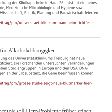
ockung der Klinikapotheke in Haus 25 entsteht ein neues
mie, Medizinische Mikrobiologie und Hygiene sowie
Wissenschaft, Politik, Planung und Bauwirtschaft feierten
eitrag/pm/universitaetsklinikum-mannheim-richtfest-
 für Alkoholabhängigkeit
tung des Universitätsklinikums Freiburg hat neue
ntifiziert. Die Forschenden untersuchten Veränderungen
ieben Studiengruppen in Europa und den USA. DNA-
en an der Erbsubstanz, die Gene beeinflussen können,
itrag/pm/grosse-studie-zeigt-neue-blutmarker-fuer-
erapie soll Herz-Probleme früher zeigen