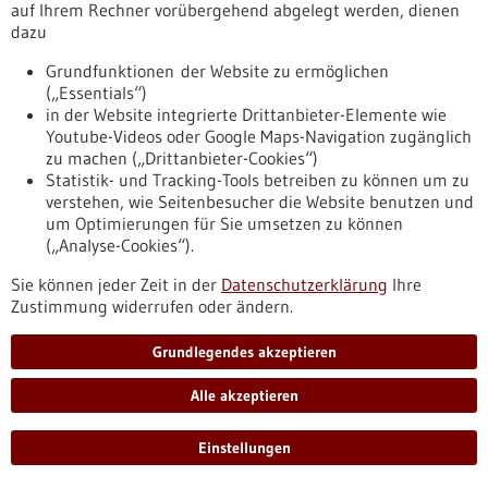
auf Ihrem Rechner vorübergehend abgelegt werden, dienen
dazu
Grundfunktionen der Website zu ermöglichen
(„Essentials“)
in der Website integrierte Drittanbieter-Elemente wie
CARL verschiebt die Grenzen der
Youtube-Videos oder Google Maps-Navigation zugänglich
Reanimationstherapie
zu machen („Drittanbieter-Cookies“)
Statistik- und Tracking-Tools betreiben zu können um zu
Nur wenige Menschen überleben einen Herz-Kreislauf-
verstehen, wie Seitenbesucher die Website benutzen und
Stillstand, da der Sauerstoffmangel vielfältige Schäden im
um Optimierungen für Sie umsetzen zu können
Körper verursacht. Wissenschaftler des Universitätsklinikums
(„Analyse-Cookies“).
Freiburg und der Resuscitec GmbH entwickelten deshalb das
neuartige Reanimations-konzept CARL, das neben dem
Sie können jeder Zeit in der
Datenschutzerklärung
Ihre
Sauerstoffgehalt noch viele weitere Parameter im Blut
Zustimmung widerrufen oder ändern.
patientenspezifisch anpasst und so die Überlebenschancen
stark verbessert sowie neurologische Schäden reduziert.
Grundlegendes akzeptieren
https://www.gesundheitsindustrie-
bw.de/fachbeitrag/aktuell/carl-verschiebt-die-grenzen-der-
Alle akzeptieren
reanimationstherapie
Einstellungen
Pressemitteilung - 15.05.2024