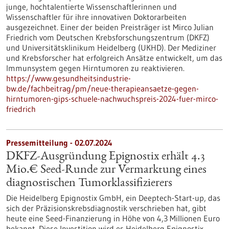
junge, hochtalentierte Wissenschaftlerinnen und
Wissenschaftler für ihre innovativen Doktorarbeiten
ausgezeichnet. Einer der beiden Preisträger ist Mirco Julian
Friedrich vom Deutschen Krebsforschungszentrum (DKFZ)
und Universitätsklinikum Heidelberg (UKHD). Der Mediziner
und Krebsforscher hat erfolgreich Ansätze entwickelt, um das
Immunsystem gegen Hirntumoren zu reaktivieren.
https://www.gesundheitsindustrie-
bw.de/fachbeitrag/pm/neue-therapieansaetze-gegen-
hirntumoren-gips-schuele-nachwuchspreis-2024-fuer-mirco-
friedrich
Pressemitteilung - 02.07.2024
DKFZ-Ausgründung Epignostix erhält 4.3
Mio.€ Seed-Runde zur Vermarktung eines
diagnostischen Tumorklassifizierers
Die Heidelberg Epignostix GmbH, ein Deeptech-Start-up, das
sich der Präzisionskrebsdiagnostik verschrieben hat, gibt
heute eine Seed-Finanzierung in Höhe von 4,3 Millionen Euro
bekannt. Diese Investition wird es Heidelberg Epignostix