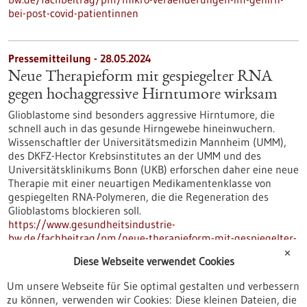
bei-post-covid-patientinnen
Pressemitteilung - 28.05.2024
Neue Therapieform mit gespiegelter RNA
gegen hochaggressive Hirntumore wirksam
Glioblastome sind besonders aggressive Hirntumore, die
schnell auch in das gesunde Hirngewebe hineinwuchern.
Wissenschaftler der Universitätsmedizin Mannheim (UMM),
des DKFZ-Hector Krebsinstitutes an der UMM und des
Universitätsklinikums Bonn (UKB) erforschen daher eine neue
Therapie mit einer neuartigen Medikamentenklasse von
gespiegelten RNA-Polymeren, die die Regeneration des
Glioblastoms blockieren soll.
https://www.gesundheitsindustrie-
bw.de/fachbeitrag/pm/neue-therapieform-mit-gespiegelter-
rna-gegen-hochaggressive-hirntumore-wirksam
✕
Diese Webseite verwendet Cookies
Um unsere Webseite für Sie optimal gestalten und verbessern
Innovation in der Notfallmedizin - 23.05.2024
zu können, verwenden wir Cookies: Diese kleinen Dateien, die