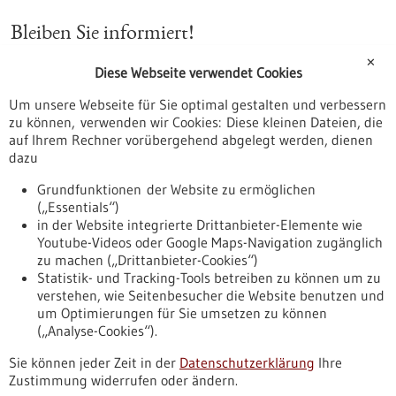
Bleiben Sie informiert!
✕
Diese Webseite verwendet Cookies
Jetzt abonnieren
Um unsere Webseite für Sie optimal gestalten und verbessern
Newsletter
zu können, verwenden wir Cookies: Diese kleinen Dateien, die
Wir informieren Sie zu den Themen rund um die
auf Ihrem Rechner vorübergehend abgelegt werden, dienen
Gesundheitsindustrie sowie Start-ups und Innovation in Baden-
dazu
Württemberg. Mit einer Übersicht über die Artikel aus unserem
Portal und ausgewählte Pressemitteilungen halten wir Sie auf
Grundfunktionen der Website zu ermöglichen
dem Laufenden. Außerdem finden Sie im Newsletter Hinweise
(„Essentials“)
auf Veranstaltungen und Förderprogramme.
in der Website integrierte Drittanbieter-Elemente wie
Youtube-Videos oder Google Maps-Navigation zugänglich
zu machen („Drittanbieter-Cookies“)
Statistik- und Tracking-Tools betreiben zu können um zu
verstehen, wie Seitenbesucher die Website benutzen und
Nach oben
um Optimierungen für Sie umsetzen zu können
(„Analyse-Cookies“).
Sie können jeder Zeit in der
Datenschutzerklärung
Ihre
Informiert bleiben
Zustimmung widerrufen oder ändern.