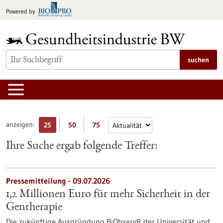
zum
Powered by
Inhalt
springen
suchen
anzeigen:
25
50
75
Ihre Suche ergab folgende Treffer:
Pressemitteilung - 09.07.2026
1,2 Millionen Euro für mehr Sicherheit in der
Gentherapie
Die zukünftige Ausgründung BiObservR der Universität und