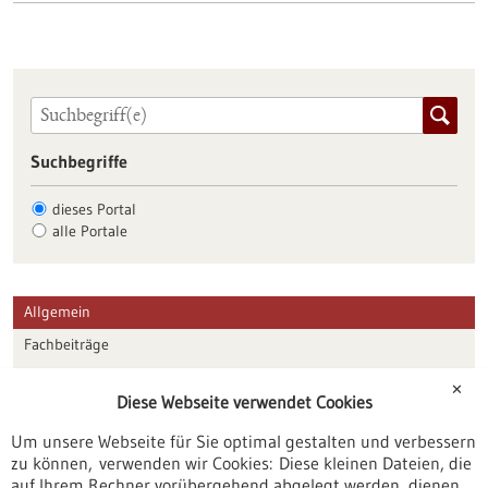
Suchbegriffe
dieses Portal
alle Portale
Allgemein
Fachbeiträge
Förderungen
✕
Diese Webseite verwendet Cookies
Veranstaltungen
Um unsere Webseite für Sie optimal gestalten und verbessern
Erscheinungsdatum
zu können, verwenden wir Cookies: Diese kleinen Dateien, die
auf Ihrem Rechner vorübergehend abgelegt werden, dienen