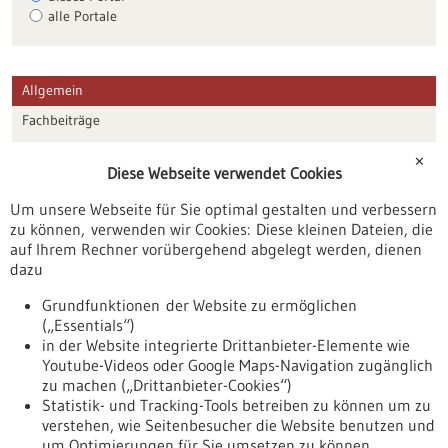
alle Portale
Allgemein
Fachbeiträge
Förderungen
✕
Diese Webseite verwendet Cookies
Veranstaltungen
Um unsere Webseite für Sie optimal gestalten und verbessern
Erscheinungsdatum
zu können, verwenden wir Cookies: Diese kleinen Dateien, die
auf Ihrem Rechner vorübergehend abgelegt werden, dienen
dazu
zurücksetzen
Grundfunktionen der Website zu ermöglichen
(„Essentials“)
anzeigen
in der Website integrierte Drittanbieter-Elemente wie
Youtube-Videos oder Google Maps-Navigation zugänglich
zu machen („Drittanbieter-Cookies“)
Statistik- und Tracking-Tools betreiben zu können um zu
verstehen, wie Seitenbesucher die Website benutzen und
Nach oben
um Optimierungen für Sie umsetzen zu können