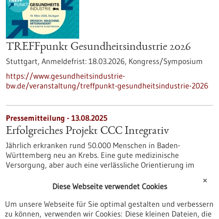
TREFFpunkt Gesundheitsindustrie 2026
Stuttgart,
Anmeldefrist:
18.03.2026,
Kongress/Symposium
https://www.gesundheitsindustrie-
bw.de/veranstaltung/treffpunkt-gesundheitsindustrie-2026
Pressemitteilung - 13.08.2025
Erfolgreiches Projekt CCC Integrativ
Jährlich erkranken rund 50.000 Menschen in Baden-
Württemberg neu an Krebs. Eine gute medizinische
Versorgung, aber auch eine verlässliche Orientierung im
Umgang mit komplementären Verfahren ist dann
✕
entscheidend. Das durch den Innovationsfonds des
Diese Webseite verwendet Cookies
Gemeinsamen Bundesausschusses geförderte Projekt CCC-
Um unsere Webseite für Sie optimal gestalten und verbessern
Integrativ hat ein umfassendes Beratungsangebot zu
zu können, verwenden wir Cookies: Diese kleinen Dateien, die
Komplementärer Medizin und Pflege für onkologisch