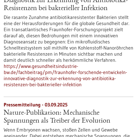
Diagnostik zur Erkennung von Antibiotika-
Resistenzen bei bakterieller Infektion
Die rasante Zunahme antibiotikaresistenter Bakterien stellt
eine der Herausforderungen für die globale Gesundheit dar.
Ein transatlantisches Fraunhofer-Forschungsprojekt zielt
darauf ab, diesen Bedrohungen mit einem innovativen
Diagnoseansatz zu begegnen: Ein mikrofluidisches
Schnelltestsystem soll mithilfe von Kohlenstoff-Nanoröhrchen
bakterielle Resistenzen in Minuten sichtbar machen und
damit deutlich schneller als herkömmliche Verfahren.
https://www.gesundheitsindustrie-
bw.de/fachbeitrag/pm/fraunhofer-forschende-entwickeln-
innovative-diagnostik-zur-erkennung-von-antibiotika-
resistenzen-bei-bakterieller-infektion
Pressemitteilung - 03.09.2025
Nature-Publikation: Mechanische
Spannungen als Treiber der Evolution
Wenn Embryonen wachsen, stoßen Zellen und Gewebe
aneinander. Dabei entstehen mechanische Spannungen, die