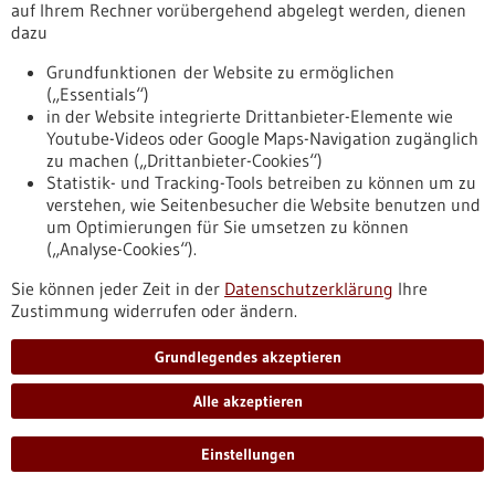
auf Ihrem Rechner vorübergehend abgelegt werden, dienen
erkrankte Menschen entwickelt.
dazu
https://www.gesundheitsindustrie-
bw.de/fachbeitrag/pm/erfolgreiches-projekt-ccc-integrativ
Grundfunktionen der Website zu ermöglichen
(„Essentials“)
in der Website integrierte Drittanbieter-Elemente wie
Pressemitteilung - 12.08.2025
Youtube-Videos oder Google Maps-Navigation zugänglich
Biomarker für Insulinresistenz des Gehirns im
zu machen („Drittanbieter-Cookies“)
Statistik- und Tracking-Tools betreiben zu können um zu
Blut entdeckt
verstehen, wie Seitenbesucher die Website benutzen und
Reagiert das Gehirn nicht mehr richtig auf Insulin, liegt eine
um Optimierungen für Sie umsetzen zu können
Insulinresistenz vor, die das Risiko für Übergewicht, Typ-2-
(„Analyse-Cookies“).
Diabetes und Alzheimer erhöht. Forschende des Deutschen
Zentrums für Diabetesforschung haben nun im Blut von
Sie können jeder Zeit in der
Datenschutzerklärung
Ihre
Personen ohne Typ-2-Diabetes epigenetische Veränderungen
Zustimmung widerrufen oder ändern.
entdeckt, die zeigen, wie gut das Gehirn auf Insulin anspricht.
Diese Marker könnten helfen, eine Insulinresistenz im Gehirn
Grundlegendes akzeptieren
mit einem Bluttest zu erkennen.
https://www.gesundheitsindustrie-
Alle akzeptieren
bw.de/fachbeitrag/pm/biomarker-fuer-insulinresistenz-des-
gehirns-im-blut-entdeckt
Einstellungen