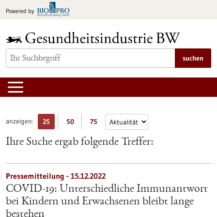
zum
Powered by
Inhalt
springen
suchen
anzeigen:
25
50
75
Ihre Suche ergab folgende Treffer:
Pressemitteilung - 15.12.2022
COVID-19: Unterschiedliche Immunantwort
bei Kindern und Erwachsenen bleibt lange
bestehen