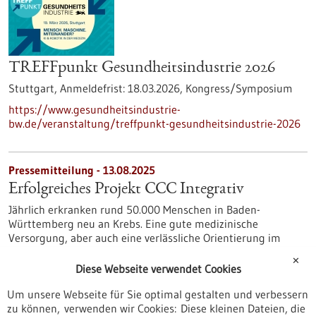
TREFFpunkt Gesundheitsindustrie 2026
Stuttgart,
Anmeldefrist:
18.03.2026,
Kongress/Symposium
https://www.gesundheitsindustrie-
bw.de/veranstaltung/treffpunkt-gesundheitsindustrie-2026
Pressemitteilung - 13.08.2025
Erfolgreiches Projekt CCC Integrativ
Jährlich erkranken rund 50.000 Menschen in Baden-
Württemberg neu an Krebs. Eine gute medizinische
Versorgung, aber auch eine verlässliche Orientierung im
Umgang mit komplementären Verfahren ist dann
✕
entscheidend. Das durch den Innovationsfonds des
Diese Webseite verwendet Cookies
Gemeinsamen Bundesausschusses geförderte Projekt CCC-
Um unsere Webseite für Sie optimal gestalten und verbessern
Integrativ hat ein umfassendes Beratungsangebot zu
zu können, verwenden wir Cookies: Diese kleinen Dateien, die
Komplementärer Medizin und Pflege für onkologisch