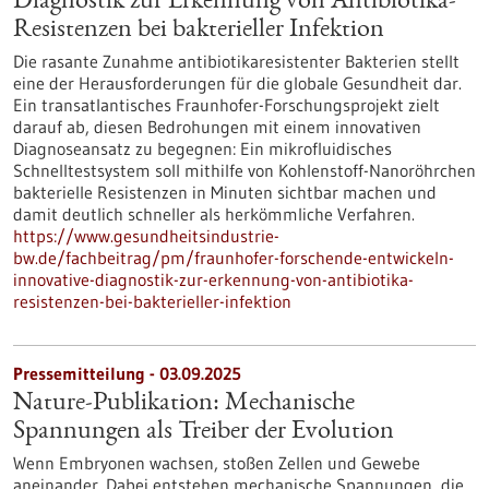
Diagnostik zur Erkennung von Antibiotika-
Resistenzen bei bakterieller Infektion
Die rasante Zunahme antibiotikaresistenter Bakterien stellt
eine der Herausforderungen für die globale Gesundheit dar.
Ein transatlantisches Fraunhofer-Forschungsprojekt zielt
darauf ab, diesen Bedrohungen mit einem innovativen
Diagnoseansatz zu begegnen: Ein mikrofluidisches
Schnelltestsystem soll mithilfe von Kohlenstoff-Nanoröhrchen
bakterielle Resistenzen in Minuten sichtbar machen und
damit deutlich schneller als herkömmliche Verfahren.
https://www.gesundheitsindustrie-
bw.de/fachbeitrag/pm/fraunhofer-forschende-entwickeln-
innovative-diagnostik-zur-erkennung-von-antibiotika-
resistenzen-bei-bakterieller-infektion
Pressemitteilung - 03.09.2025
Nature-Publikation: Mechanische
Spannungen als Treiber der Evolution
Wenn Embryonen wachsen, stoßen Zellen und Gewebe
aneinander. Dabei entstehen mechanische Spannungen, die