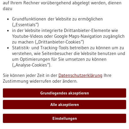
auf Ihrem Rechner vorübergehend abgelegt werden, dienen
erkrankte Menschen entwickelt.
dazu
https://www.gesundheitsindustrie-
bw.de/fachbeitrag/pm/erfolgreiches-projekt-ccc-integrativ
Grundfunktionen der Website zu ermöglichen
(„Essentials“)
in der Website integrierte Drittanbieter-Elemente wie
Pressemitteilung - 12.08.2025
Youtube-Videos oder Google Maps-Navigation zugänglich
Biomarker für Insulinresistenz des Gehirns im
zu machen („Drittanbieter-Cookies“)
Statistik- und Tracking-Tools betreiben zu können um zu
Blut entdeckt
verstehen, wie Seitenbesucher die Website benutzen und
Reagiert das Gehirn nicht mehr richtig auf Insulin, liegt eine
um Optimierungen für Sie umsetzen zu können
Insulinresistenz vor, die das Risiko für Übergewicht, Typ-2-
(„Analyse-Cookies“).
Diabetes und Alzheimer erhöht. Forschende des Deutschen
Zentrums für Diabetesforschung haben nun im Blut von
Sie können jeder Zeit in der
Datenschutzerklärung
Ihre
Personen ohne Typ-2-Diabetes epigenetische Veränderungen
Zustimmung widerrufen oder ändern.
entdeckt, die zeigen, wie gut das Gehirn auf Insulin anspricht.
Diese Marker könnten helfen, eine Insulinresistenz im Gehirn
Grundlegendes akzeptieren
mit einem Bluttest zu erkennen.
https://www.gesundheitsindustrie-
Alle akzeptieren
bw.de/fachbeitrag/pm/biomarker-fuer-insulinresistenz-des-
gehirns-im-blut-entdeckt
Einstellungen