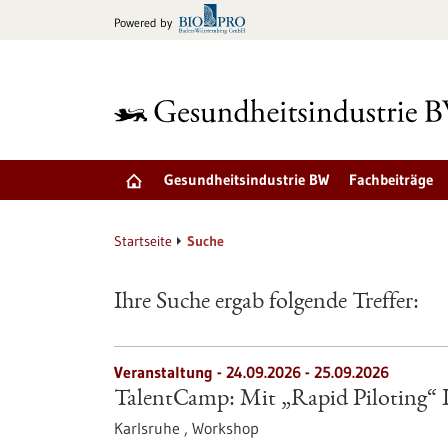
zum
Powered by
Inhalt
springen
Gesundheitsindustrie BW
Fachbeiträge
Startseite
Suche
Ihre Suche ergab folgende Treffer:
Veranstaltung -
24.09.2026
-
25.09.2026
TalentCamp: Mit „Rapid Piloting“ Id
Karlsruhe ,
Workshop