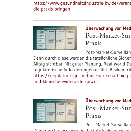
https://www.gesundheitsindustrie-bw.de/veranst
die-praxis-bringen
Überwachung von Medi
Post-Market-Surv
Praxis
Post-Market-Surveillanc
Denn durch diese werden die tatsächliche Siche
Alltag sichtbar. Mit guter Planung, Real-Worl
regulatorische Anforderungen erfüllt, Risiken f
https://regulatorik-gesundheitswirtschaft.bio-p
und-klinische-evidenz-der-praxis
Überwachung von Medi
Post-Market-Surv
Praxis
Post-Market-Surveillanc
Denn durch diese werden die tatsächliche Siche