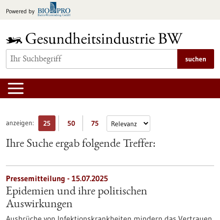
zum
Powered by
Inhalt
springen
suchen
anzeigen:
25
50
75
Ihre Suche ergab folgende Treffer:
Pressemitteilung - 15.07.2025
Epidemien und ihre politischen
Auswirkungen
Ausbrüche von Infektionskrankheiten mindern das Vertrauen