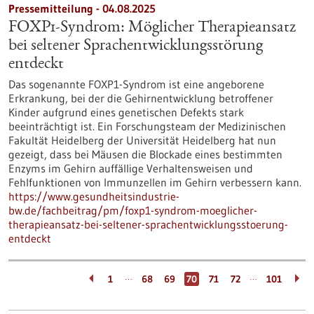
Pressemitteilung - 04.08.2025
FOXP1-Syndrom: Möglicher Therapieansatz
bei seltener Sprachentwicklungsstörung
entdeckt
Das sogenannte FOXP1-Syndrom ist eine angeborene
Erkrankung, bei der die Gehirnentwicklung betroffener
Kinder aufgrund eines genetischen Defekts stark
beeinträchtigt ist. Ein Forschungsteam der Medizinischen
Fakultät Heidelberg der Universität Heidelberg hat nun
gezeigt, dass bei Mäusen die Blockade eines bestimmten
Enzyms im Gehirn auffällige Verhaltensweisen und
Fehlfunktionen von Immunzellen im Gehirn verbessern kann.
https://www.gesundheitsindustrie-
bw.de/fachbeitrag/pm/foxp1-syndrom-moeglicher-
therapieansatz-bei-seltener-sprachentwicklungsstoerung-
entdeckt
…
…
1
68
69
70
71
72
101