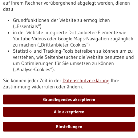
auf Ihrem Rechner vorübergehend abgelegt werden, dienen
dazu
Veranstaltung -
06.07.2026
Max Delbrück Center Bioengineering
Grundfunktionen der Website zu ermöglichen
(„Essentials“)
Symposium
in der Website integrierte Drittanbieter-Elemente wie
Berlin,
Anmeldefrist:
03.07.2026,
Kongress/Symposium
Youtube-Videos oder Google Maps-Navigation zugänglich
zu machen („Drittanbieter-Cookies“)
https://www.gesundheitsindustrie-
Statistik- und Tracking-Tools betreiben zu können um zu
bw.de/veranstaltung/max-delbrueck-center-bioengineering-
verstehen, wie Seitenbesucher die Website benutzen und
symposium
um Optimierungen für Sie umsetzen zu können
(„Analyse-Cookies“).
Pressemitteilung - 29.06.2026
Sie können jeder Zeit in der
Datenschutzerklärung
Ihre
Zustimmung widerrufen oder ändern.
Wie Hautzellen Stress erkennen: Forschende
entdecken Aktivierungsort eines wichtigen
Grundlegendes akzeptieren
Immunrezeptors
Fetttröpfchen in den Hautzellen dienen als Schaltstelle: Der
Alle akzeptieren
wichtige Immunrezeptor NLRP10 wird bei Zellstress an
sogenannten Lipid Droplets aktiviert, kleinen Fetttröpfchen
Einstellungen
innerhalb der Zelle. Forschende der Uni Hohenheim in
Stuttgart und der Uni Bonn haben damit einen bislang