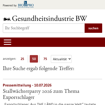
zum
Powered by
Inhalt
springen
suchen
anzeigen:
25
50
75
Ihre Suche ergab folgende Treffer:
Pressemitteilung - 10.07.2026
Stallwächterparty 2026 zum Thema
Exportschlager
„Exportschlager: Aus THE LÄND in die ganze Welt“ lautete