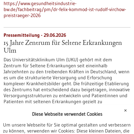
https://www.gesundheitsindustrie-
bw.de/fachbeitrag/pm/dr-felix-kommod-ist-rudolf-virchow-
preistraeger-2026
Pressemitteilung - 29.06.2026
15 Jahre Zentrum für Seltene Erkrankungen
Ulm
Das Universitätsklinikum Ulm (UKU) gehört mit dem
Zentrum für Seltene Erkrankungen seit eineinhalb
Jahrzehnten zu den treibenden Kräften in Deutschland, wenn
es um die strukturierte Versorgung und Erforschung
komplexer Krankheitsbilder geht. Die frühzeitige Etablierung
des Zentrums hat entscheidend dazu beigetragen, innovative
Versorgungsstrukturen zu entwickeln und Patientinnen und
Patienten mit seltenen Erkrankungen gezielt zu
unterstützen.
✕
https://www.gesundheitsindustrie-
Diese Webseite verwendet Cookies
bw.de/fachbeitrag/pm/15-jahre-zentrum-fuer-seltene-
Um unsere Webseite für Sie optimal gestalten und verbessern
erkrankungen-ulm
zu können, verwenden wir Cookies: Diese kleinen Dateien, die