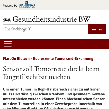
zum
Powered by
Inhalt
springen
suchen
FlareOn Biotech - fluoreszente Tumorrand-Erkennung
Sensor soll Tumorreste direkt beim
Eingriff sichtbar machen
Um einen Tumor im Kopf-Halsbereich sicher zu entfernen,
muss zuverlässig zwischen krankem und gesundem Gewebe
unterschieden werden können. Einen biochemischen Sensor,
mit dem Tumorzellen in einer Gewebeprobe innerhalb von
zehn Minuten direkt im OP sichtbar gemacht werden