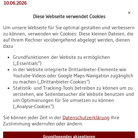
10.06.2026
KI diagnostiziert Hirntumoren in Minuten statt
✕
Diese Webseite verwendet Cookies
Wochen
Um unsere Webseite für Sie optimal gestalten und verbessern
zu können, verwenden wir Cookies: Diese kleinen Dateien, die
10.09.2025
auf Ihrem Rechner vorübergehend abgelegt werden, dienen
DFG fördert Heidelberger Forschungsprojekt zur
dazu
Früherkennung von Wirbelsäulendegeneration mit
Grundfunktionen der Website zu ermöglichen
knapp 250.000 Euro
(„Essentials“)
in der Website integrierte Drittanbieter-Elemente wie
01.08.2025
Youtube-Videos oder Google Maps-Navigation zugänglich
zu machen („Drittanbieter-Cookies“)
Krebs schonender diagnostizieren
Statistik- und Tracking-Tools betreiben zu können um zu
verstehen, wie Seitenbesucher die Website benutzen und
Nach oben
um Optimierungen für Sie umsetzen zu können
(„Analyse-Cookies“).
Sie können jeder Zeit in der
Datenschutzerklärung
Ihre
Informiert bleiben
Zustimmung widerrufen oder ändern.
Newsletter abonnieren
Grundlegendes akzeptieren