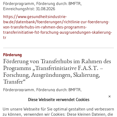
Förderprogramm,
Förderung durch:
BMFTR,
Einreichungsfrist:
31.08.2026
https://www.gesundheitsindustrie-
bw.de/datenbank/foerderungen/richtlinie-zur-foerderung-
von-transferhubs-im-rahmen-des-programms-
transferinitiative-fst-forschung-ausgruendungen-skalierung-
tr
Förderung
Förderung von Transferhubs im Rahmen des
Programms „Transferinitiative F.A.S.T. –
Forschung, Ausgründungen, Skalierung,
Transfer“
Förderprogramm,
Förderung durch:
BMFTR,
Einreichungsfrist:
31.08.2026
✕
Diese Webseite verwendet Cookies
https://www.bio-
pro.de/datenbanken/foerderungen/foerderung-von-
Um unsere Webseite für Sie optimal gestalten und verbessern
transferhubs-im-rahmen-des-programms-transferinitiative-
zu können, verwenden wir Cookies: Diese kleinen Dateien, die