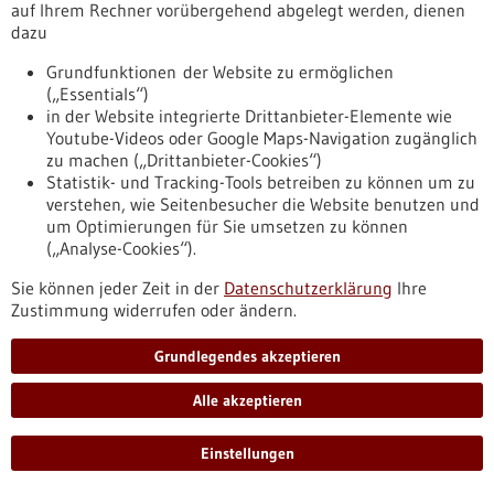
fst-forschung-ausgruendungen-skalierung-transfer
auf Ihrem Rechner vorübergehend abgelegt werden, dienen
dazu
Grundfunktionen der Website zu ermöglichen
Förderung
(„Essentials“)
Beratungsgutscheine Gesundheitswirtschaft
in der Website integrierte Drittanbieter-Elemente wie
Asien
Youtube-Videos oder Google Maps-Navigation zugänglich
zu machen („Drittanbieter-Cookies“)
Förderprogramm,
Förderung durch:
Bundesministerium für
Statistik- und Tracking-Tools betreiben zu können um zu
Wirtschaft und Energie
verstehen, wie Seitenbesucher die Website benutzen und
https://www.gesundheitsindustrie-
um Optimierungen für Sie umsetzen zu können
bw.de/datenbank/foerderungen/beratungsgutscheine-
(„Analyse-Cookies“).
gesundheitswirtschaft-asien
Sie können jeder Zeit in der
Datenschutzerklärung
Ihre
Zustimmung widerrufen oder ändern.
Förderung
Grundlegendes akzeptieren
Beratungsgutscheine Gesundheitswirtschaft
Asien
Alle akzeptieren
Förderprogramm,
Förderung durch:
Bundesministerium für
Wirtschaft und Energie
Einstellungen
https://www.bio-