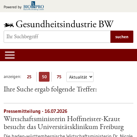
zum
Powered by
Inhalt
springen
suchen
anzeigen:
25
50
75
Ihre Suche ergab folgende Treffer:
Pressemitteilung - 16.07.2026
Wirtschaftsministerin Hoffmeister-Kraut
besucht das Universitätsklinikum Freiburg
Die baden-württembergische Wirtschaftsministerin Dr. Nicole