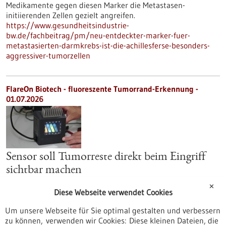
Medikamente gegen diesen Marker die Metastasen-
initiierenden Zellen gezielt angreifen.
https://www.gesundheitsindustrie-
bw.de/fachbeitrag/pm/neu-entdeckter-marker-fuer-
metastasierten-darmkrebs-ist-die-achillesferse-besonders-
aggressiver-tumorzellen
FlareOn Biotech - fluoreszente Tumorrand-Erkennung -
01.07.2026
Sensor soll Tumorreste direkt beim Eingriff
sichtbar machen
Um einen Tumor im Kopf-Halsbereich sicher zu entfernen,
✕
Diese Webseite verwendet Cookies
muss zuverlässig zwischen krankem und gesundem Gewebe
unterschieden werden können. Einen biochemischen Sensor,
Um unsere Webseite für Sie optimal gestalten und verbessern
mit dem Tumorzellen in einer Gewebeprobe innerhalb von
zu können, verwenden wir Cookies: Diese kleinen Dateien, die
zehn Minuten im OP sichtbar gemacht werden können, hat