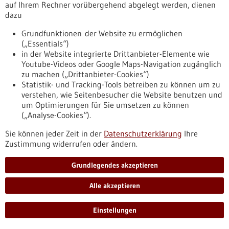
auf Ihrem Rechner vorübergehend abgelegt werden, dienen
das Start-up FlareOn Biotech aus Frickenhausen entwickelt.
dazu
Das Unternehmen ist auf der Suche nach Partnern, um das
Diagnostiksystem in die Anwendung bringen zu können.
Grundfunktionen der Website zu ermöglichen
https://www.gesundheitsindustrie-
(„Essentials“)
bw.de/fachbeitrag/aktuell/flare-biotech-sensor-soll-
in der Website integrierte Drittanbieter-Elemente wie
tumorreste-direkt-beim-eingriff-sichtbar-machen
Youtube-Videos oder Google Maps-Navigation zugänglich
zu machen („Drittanbieter-Cookies“)
Statistik- und Tracking-Tools betreiben zu können um zu
Pressemitteilung - 30.06.2026
verstehen, wie Seitenbesucher die Website benutzen und
um Optimierungen für Sie umsetzen zu können
Franziska-Kolb-Preis für personalisierte
(„Analyse-Cookies“).
Leukämieforschung Dr. Alexandra
Sie können jeder Zeit in der
Datenschutzerklärung
Ihre
Niedermayer erhält 8000 Euro
Zustimmung widerrufen oder ändern.
Die Krebsforscherin Dr. Alexandra Niedermayer aus der Ulmer
Kinder- und Jugendklinik erhält den mit 8000 Euro dotierten
Grundlegendes akzeptieren
Franziska-Kolb-Preis der Stiftung der Universität Ulm. Die 32-
Jährige erforscht aggressive Blutkrebsarten und hat mithilfe
Alle akzeptieren
moderner Verfahren einen wirksamen, personalisierten
Behandlungsansatz identifiziert.
https://www.gesundheitsindustrie-
Einstellungen
bw.de/fachbeitrag/pm/franziska-kolb-preis-fuer-