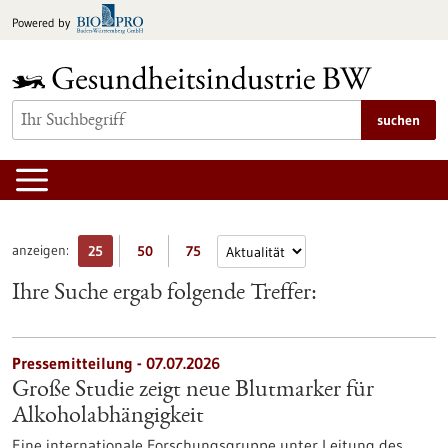
zum
Powered by
Inhalt
springen
suchen
anzeigen:
25
50
75
Ihre Suche ergab folgende Treffer:
Pressemitteilung - 07.07.2026
Große Studie zeigt neue Blutmarker für
Alkoholabhängigkeit
Eine internationale Forschungsgruppe unter Leitung des