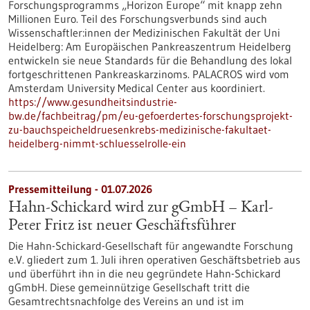
Forschungsprogramms „Horizon Europe“ mit knapp zehn
Millionen Euro. Teil des Forschungsverbunds sind auch
Wissenschaftler:innen der Medizinischen Fakultät der Uni
Heidelberg: Am Europäischen Pankreaszentrum Heidelberg
entwickeln sie neue Standards für die Behandlung des lokal
fortgeschrittenen Pankreaskarzinoms. PALACROS wird vom
Amsterdam University Medical Center aus koordiniert.
https://www.gesundheitsindustrie-
bw.de/fachbeitrag/pm/eu-gefoerdertes-forschungsprojekt-
zu-bauchspeicheldruesenkrebs-medizinische-fakultaet-
heidelberg-nimmt-schluesselrolle-ein
Pressemitteilung - 01.07.2026
Hahn-Schickard wird zur gGmbH – Karl-
Peter Fritz ist neuer Geschäftsführer
Die Hahn-Schickard-Gesellschaft für angewandte Forschung
e.V. gliedert zum 1. Juli ihren operativen Geschäftsbetrieb aus
und überführt ihn in die neu gegründete Hahn-Schickard
gGmbH. Diese gemeinnützige Gesellschaft tritt die
Gesamtrechtsnachfolge des Vereins an und ist im