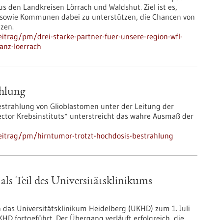
s den Landkreisen Lörrach und Waldshut. Ziel ist es,
 sowie Kommunen dabei zu unterstützen, die Chancen von
tzen.
itrag/pm/drei-starke-partner-fuer-unsere-region-wfl-
anz-loerrach
ahlung
Bestrahlung von Glioblastomen unter der Leitung der
tor Krebsinstituts* unterstreicht das wahre Ausmaß der
eitrag/pm/hirntumor-trotzt-hochdosis-bestrahlung
 als Teil des Universitätsklinikums
as Universitätsklinikum Heidelberg (UKHD) zum 1. Juli
UKHD fortgeführt. Der Übergang verläuft erfolgreich, die