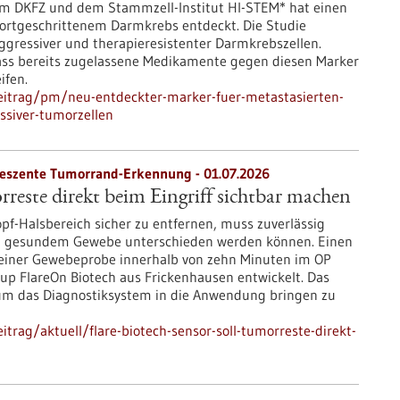
em DKFZ und dem Stammzell-Institut HI-STEM* hat einen
fortgeschrittenem Darmkrebs entdeckt. Die Studie
aggressiver und therapieresistenter Darmkrebszellen.
dass bereits zugelassene Medikamente gegen diesen Marker
ifen.
eitrag/pm/neu-entdeckter-marker-fuer-metastasierten-
ssiver-tumorzellen
oreszente Tumorrand-Erkennung - 01.07.2026
rreste direkt beim Eingriff sichtbar machen
f-Halsbereich sicher zu entfernen, muss zuverlässig
 gesundem Gewebe unterschieden werden können. Einen
einer Gewebeprobe innerhalb von zehn Minuten im OP
up FlareOn Biotech aus Frickenhausen entwickelt. Das
um das Diagnostiksystem in die Anwendung bringen zu
trag/aktuell/flare-biotech-sensor-soll-tumorreste-direkt-