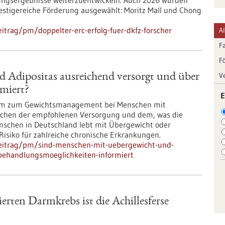
chungsergebnisse weiterzuentwickeln. Auch 2026 wurden
restigereiche Förderung ausgewählt: Moritz Mall und Chong
itrag/pm/doppelter-erc-erfolg-fuer-dkfz-forscher
A
F
F
V
 Adipositas ausreichend versorgt und über
miert?
E
heim zum Gewichtsmanagement bei Menschen mit
ischen der empfohlenen Versorgung und dem, was die
enschen in Deutschland lebt mit Übergewicht oder
Risiko für zahlreiche chronische Erkrankungen.
beitrag/pm/sind-menschen-mit-uebergewicht-und-
-behandlungsmoeglichkeiten-informiert
erten Darmkrebs ist die Achillesferse