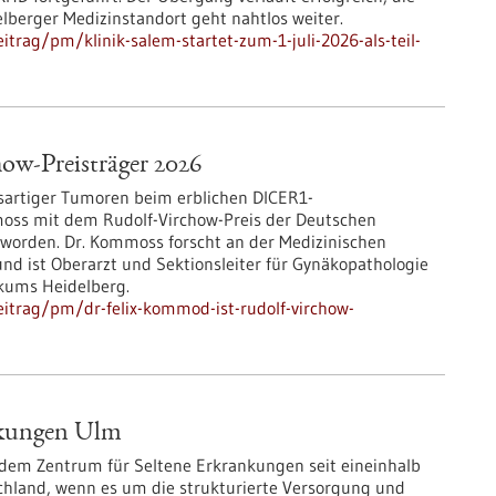
lberger Medizinstandort geht nahtlos weiter.
trag/pm/klinik-salem-startet-zum-1-juli-2026-als-teil-
ow-Preisträger 2026
sartiger Tumoren beim erblichen DICER1-
moss mit dem Rudolf-Virchow-Preis der Deutschen
t worden. Dr. Kommoss forscht an der Medizinischen
und ist Oberarzt und Sektionsleiter für Gynäkopathologie
ikums Heidelberg.
itrag/pm/dr-felix-kommod-ist-rudolf-virchow-
ankungen Ulm
 dem Zentrum für Seltene Erkrankungen seit eineinhalb
chland, wenn es um die strukturierte Versorgung und