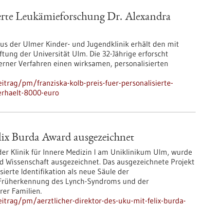
ierte Leukämieforschung Dr. Alexandra
us der Ulmer Kinder- und Jugendklinik erhält den mit
ftung der Universität Ulm. Die 32-Jährige erforscht
erner Verfahren einen wirksamen, personalisierten
trag/pm/franziska-kolb-preis-fuer-personalisierte-
erhaelt-8000-euro
lix Burda Award ausgezeichnet
 der Klinik für Innere Medizin I am Uniklinikum Ulm, wurde
nd Wissenschaft ausgezeichnet. Das ausgezeichnete Projekt
ierte Identifikation als neue Säule der
 Früherkennung des Lynch-​Syndroms und der
er Familien.
trag/pm/aerztlicher-direktor-des-uku-mit-felix-burda-