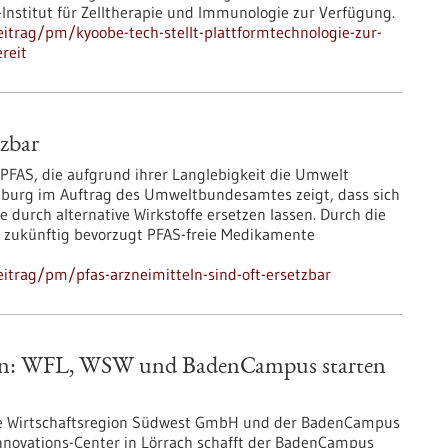
nstitut für Zelltherapie und Immunologie zur Verfügung.
itrag/pm/kyoobe-tech-stellt-plattformtechnologie-zur-
reit
tzbar
FAS, die aufgrund ihrer Langlebigkeit die Umwelt
iburg im Auftrag des Umweltbundesamtes zeigt, dass sich
e durch alternative Wirkstoffe ersetzen lassen. Durch die
 zukünftig bevorzugt PFAS-freie Medikamente
itrag/pm/pfas-arzneimitteln-sind-oft-ersetzbar
egion: WFL, WSW und BadenCampus starten
ie Wirtschaftsregion Südwest GmbH und der BadenCampus
Innovations-Center in Lörrach schafft der BadenCampus