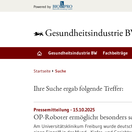
zum
Powered by
Inhalt
springen
Gesundheitsindustrie BW
Fachbeiträge
Startseite
Suche
Ihre Suche ergab folgende Treffer:
Pressemitteilung - 15.10.2025
OP-Roboter ermöglicht besonders 
Am Universitätsklinikum Freiburg wurde deutsch