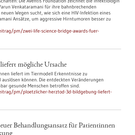
chaften: Die Aventis Foundation zeichnet die Infektiologin
 Varun Venkataramani für ihre bahnbrechenden
euen Wegen sucht, wie sich eine HIV-Infektion eines
ramani Ansätze, um aggressive Hirntumoren besser zu
itrag/pm/zwei-life-science-bridge-awards-fuer-
liefert mögliche Ursache
nen liefert im Tiermodell Erkenntnisse zu
d auslösen können. Die entdeckten Veränderungen
bar gesunde Menschen betroffen sind.
itrag/pm/ploetzlicher-herztod-3d-bildgebung-liefert-
 neuer Behandlungsansatz für Patientinnen
rkung