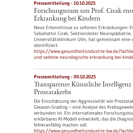
Pressemitteilung - 10.10.2025
Forschungsteam um Prof. Cırak entd
Erkrankung bei Kindern
Neue Erkenntnisse zu seltenen Erkrankungen: Ein
Sebahattin Cırak, Sektionsleiter Neuropädiatrie
Universitätsklinikum Ulm, hat gemeinsam eine n
identifiziert.
https://www.gesundheitsindustrie-bw.de/fachb
und-seltene-neurologische-erkrankung-bei-kind
Pressemitteilung - 09.10.2025
Transparente Künstliche Intelligenz
Prostatakrebs
Die Einschätzung der Aggressivität von Prostata
Gleason-Grading – eine Analyse des Krebsgewebes
verbunden ist. Ein internationales Forschungste
erklärbares KI-Modell entwickelt, das die Diagn
fehleranfällig machen soll.
https://www.gesundheitsindustrie-bw.de/fachbe