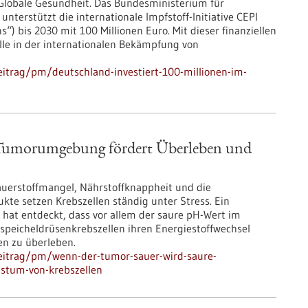
Globale Gesundheit. Das Bundesministerium für
terstützt die internationale Impfstoff-Initiative CEPI
“) bis 2030 mit 100 Millionen Euro. Mit dieser finanziellen
le in der internationalen Bekämpfung von
itrag/pm/deutschland-investiert-100-millionen-im-
 Tumorumgebung fördert Überleben und
uerstoffmangel, Nährstoffknappheit und die
kte setzen Krebszellen ständig unter Stress. Ein
at entdeckt, dass vor allem der saure pH-Wert im
speicheldrüsenkrebszellen ihren Energiestoffwechsel
n zu überleben.
eitrag/pm/wenn-der-tumor-sauer-wird-saure-
stum-von-krebszellen