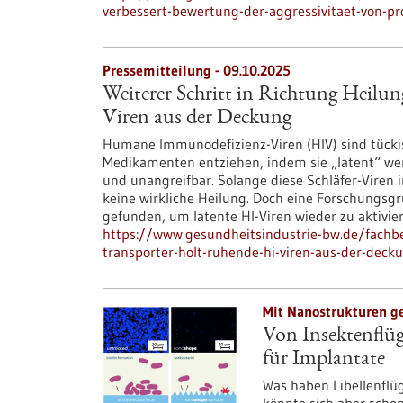
verbessert-bewertung-der-aggressivitaet-von-pr
Pressemitteilung - 09.10.2025
Weiterer Schritt in Richtung Heilu
Viren aus der Deckung
Humane Immunodefizienz-Viren (HIV) sind tück
Medikamenten entziehen, indem sie „latent“ wer
und unangreifbar. Solange diese Schläfer-Viren 
keine wirkliche Heilung. Doch eine Forschungs
gefunden, um latente HI-Viren wieder zu aktivie
https://www.gesundheitsindustrie-bw.de/fachbe
transporter-holt-ruhende-hi-viren-aus-der-deck
Mit Nanostrukturen g
Von Insektenflüg
für Implantate
Was haben Libellenflü