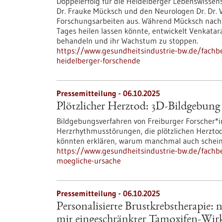
Doppelerfolg für die Heidelberger Lebenswissens
Dr. Frauke Mücksch und den Neurologen Dr. Dr.
Forschungsarbeiten aus. Während Mücksch nach n
Tages heilen lassen könnte, entwickelt Venkata
behandeln und ihr Wachstum zu stoppen.
https://www.gesundheitsindustrie-bw.de/fachbe
heidelberger-forschende
Pressemitteilung - 06.10.2025
Plötzlicher Herztod: 3D-Bildgebung 
Bildgebungsverfahren von Freiburger Forscher*in
Herzrhythmusstörungen, die plötzlichen Herzto
könnten erklären, warum manchmal auch schein
https://www.gesundheitsindustrie-bw.de/fachbe
moegliche-ursache
Pressemitteilung - 06.10.2025
Personalisierte Brustkrebstherapie:
mit eingeschränkter Tamoxifen-Wi