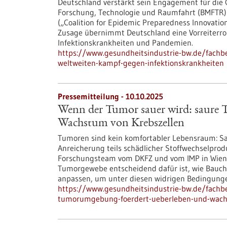
Deutschland verstärkt sein Engagement für die 
Forschung, Technologie und Raumfahrt (BMFTR) un
(„Coalition for Epidemic Preparedness Innovations
Zusage übernimmt Deutschland eine Vorreiterrol
Infektionskrankheiten und Pandemien.
https://www.gesundheitsindustrie-bw.de/fachbe
weltweiten-kampf-gegen-infektionskrankheiten
Pressemitteilung - 10.10.2025
Wenn der Tumor sauer wird: saure
Wachstum von Krebszellen
Tumoren sind kein komfortabler Lebensraum: Sa
Anreicherung teils schädlicher Stoffwechselprodu
Forschungsteam vom DKFZ und vom IMP in Wien h
Tumorgewebe entscheidend dafür ist, wie Bauch
anpassen, um unter diesen widrigen Bedingunge
https://www.gesundheitsindustrie-bw.de/fachb
tumorumgebung-foerdert-ueberleben-und-wach