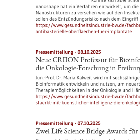
könnte sich aber schon
nanoshape hat ein Verfahren entwickelt, um die
Nanostrukturen zu versehen wie auf den Insekte
sollen das Entzündungsrisiko nach dem Eingriff
https://www.gesundheitsindustrie-bw.de/fachbe
antibakterielle-oberflaechen-fuer-implantate
Pressemitteilung - 08.10.2025
Neue CRIION Professur für Bioinfor
die Onkologie-Forschung in Freibur
Jun.-Prof. Dr. Maria Kalweit wird mit sechsjähr
Bioinformatik entwickeln und nutzen, um neuart
Therapiemöglichkeiten in der Onkologie und Hä
https://www.gesundheitsindustrie-bw.de/fachbe
staerkt-mit-kuenstlicher-intelligenz-die-onkolog
Pressemitteilung - 07.10.2025
Zwei Life Science Bridge Awards für