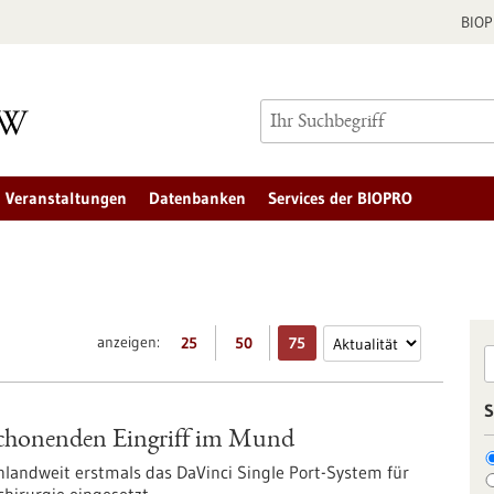
BIO
Veranstaltungen
Datenbanken
Services der BIOPRO
anzeigen:
25
50
75
S
schonenden Eingriff im Mund
landweit erstmals das DaVinci Single Port-System für