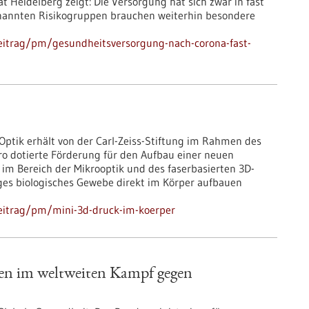
t Heidelberg zeigt: Die Versorgung hat sich zwar in fast
enannten Risikogruppen brauchen weiterhin besondere
eitrag/pm/gesundheitsversorgung-nach-corona-fast-
 Optik erhält von der Carl-Zeiss-Stiftung im Rahmen des
o dotierte Förderung für den Aufbau einer neuen
im Bereich der Mikrooptik und des faserbasierten 3D-
Tages biologisches Gewebe direkt im Körper aufbauen
eitrag/pm/mini-3d-druck-im-koerper
nen im weltweiten Kampf gegen