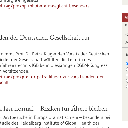
chirurgie eingesetzt.
eitrag/pm/op-roboter-ermoeglicht-besonders-
A
F
F
den der Deutschen Gesellschaft für
V
rnimmt Prof. Dr. Petra Kluger den Vorsitz der Deutschen
E
ieder der Gesellschaft wählten die Leiterin des
verfahrenstechnik IGB beim diesjährigen DGBM-Kongress
n Vorsitzenden.
itrag/pm/prof-dr-petra-kluger-zur-vorsitzenden-der-
aehlt
fast normal – Risiken für Ältere bleiben
r Arztbesuche in Europa dramatisch ein – besonders bei
udie des Heidelberg Institute of Global Health der