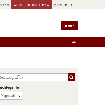
PRO BW
Gesundheitsindustrie BW
Projektseiten
suchen
en
uchbegriffe
Diagnostik