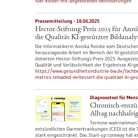
fuer-kinder-mit-angeborenen-behinderungen
Pressemitteilung - 18.06.2025
Hector-Stiftung-Preis 2025 für Anni
die Qualität KI-gestützter Bildanaly
Die Informatikerin Annika Reinke vom Deutschen
herausragende Arbeit im Bereich der KI-gestütz
dotierten Hector-Stiftungs-Preis 2025. Ausgezei
Qualität und Verlässlichkeit der Ergebnisse KI-g
https://www.gesundheitsindustrie-bw.de/fachbe
metrics-reloaded-verbessert-die-qualitaet-ki-ges
Diagnosetool für Mens
Chronisch-entzü
Alltag nachhaltig
Termine wahrnehmen? 
entzündlichen Darmerkrankungen (CED) ist die 
stark eingeschränkt. Das Start-up coreway hat es