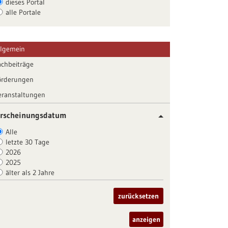
dieses Portal
alle Portale
llgemein
achbeiträge
örderungen
eranstaltungen
rscheinungsdatum
Alle
letzte 30 Tage
2026
2025
älter als 2 Jahre
zurücksetzen
anzeigen