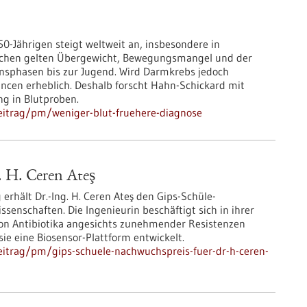
0-Jährigen steigt weltweit an, insbesondere in
achen gelten Übergewicht, Bewegungsmangel und der
bensphasen bis zur Jugend. Wird Darmkrebs jedoch
ancen erheblich. Deshalb forscht Hahn-Schickard mit
g in Blutproben.
eitrag/pm/weniger-blut-fruehere-diagnose
. H. Ceren Ateş
 erhält Dr.-Ing. H. Ceren Ateş den Gips-Schüle-
senschaften. Die Ingenieurin beschäftigt sich in ihrer
von Antibiotika angesichts zunehmender Resistenzen
ie eine Biosensor-Plattform entwickelt.
itrag/pm/gips-schuele-nachwuchspreis-fuer-dr-h-ceren-