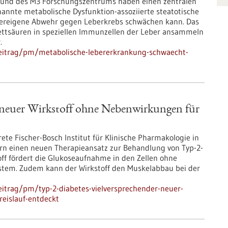
n und des M3 Forschungszentrums haben einen zentralen
annte metabolische Dysfunktion-assoziierte steatotische
pereigene Abwehr gegen Leberkrebs schwächen kann. Das
Fettsäuren in speziellen Immunzellen der Leber ansammeln
.
eitrag/pm/metabolische-lebererkrankung-schwaecht-
 neuer Wirkstoff ohne Nebenwirkungen für
ete Fischer-Bosch Institut für Klinische Pharmakologie in
rn einen neuen Therapieansatz zur Behandlung von Typ-2-
toff fördert die Glukoseaufnahme in den Zellen ohne
ystem. Zudem kann der Wirkstoff den Muskelabbau bei der
itrag/pm/typ-2-diabetes-vielversprechender-neuer-
eislauf-entdeckt