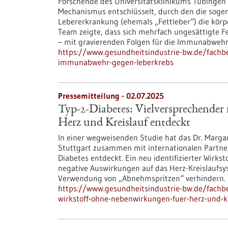
Forschende des Universitätsklinikums Tübinge
Mechanismus entschlüsselt, durch den die sogen
Lebererkrankung (ehemals „Fettleber“) die kör
Team zeigte, dass sich mehrfach ungesättigte 
– mit gravierenden Folgen für die Immunabwehr
https://www.gesundheitsindustrie-bw.de/fachb
immunabwehr-gegen-leberkrebs
Pressemitteilung - 02.07.2025
Typ-2-Diabetes: Vielversprechender
Herz und Kreislauf entdeckt
In einer wegweisenden Studie hat das Dr. Margar
Stuttgart zusammen mit internationalen Partne
Diabetes entdeckt. Ein neu identifizierter Wirks
negative Auswirkungen auf das Herz-Kreislaufs
Verwendung von „Abnehmspritzen“ verhindern.
https://www.gesundheitsindustrie-bw.de/fachbe
wirkstoff-ohne-nebenwirkungen-fuer-herz-und-kr