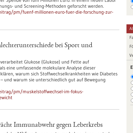
er Spende von fünf Millionen Euro. In einem neuen Labor
ennungs- und Screening-Methoden geforscht werden.
itrag/pm/fuenf-millionen-euro-fuer-die-forschung-zur-
A
F
lechterunterschiede bei Sport und
F
V
erarbeitet Glukose (Glukose) und Fette auf
E
tmals eine umfassende molekulare Analyse dieser
klären, warum sich Stoffwechselkrankheiten wie Diabetes
 – und warum sie unterschiedlich gut auf Bewegung
eitrag/pm/muskelstoffwechsel-im-fokus-
ewicht
wächt Immunabwehr gegen Leberkrebs