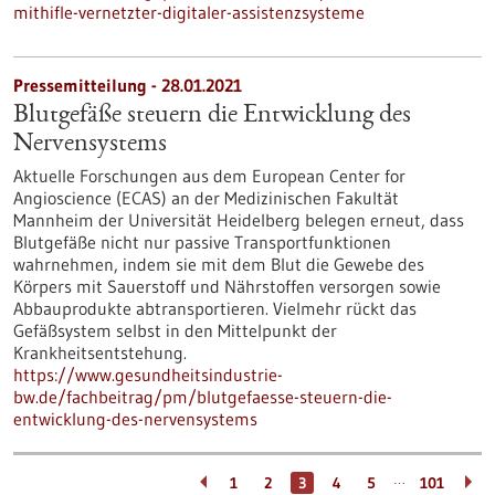
mithifle-vernetzter-digitaler-assistenzsysteme
Pressemitteilung - 28.01.2021
Blutgefäße steuern die Entwicklung des
Nervensystems
Aktuelle Forschungen aus dem European Center for
Angioscience (ECAS) an der Medizinischen Fakultät
Mannheim der Universität Heidelberg belegen erneut, dass
Blutgefäße nicht nur passive Transportfunktionen
wahrnehmen, indem sie mit dem Blut die Gewebe des
Körpers mit Sauerstoff und Nährstoffen versorgen sowie
Abbauprodukte abtransportieren. Vielmehr rückt das
Gefäßsystem selbst in den Mittelpunkt der
Krankheitsentstehung.
https://www.gesundheitsindustrie-
bw.de/fachbeitrag/pm/blutgefaesse-steuern-die-
entwicklung-des-nervensystems
…
1
2
3
4
5
101