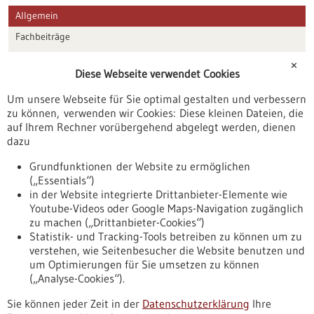
Allgemein
Fachbeiträge
Förderungen
✕
Diese Webseite verwendet Cookies
Veranstaltungen
Um unsere Webseite für Sie optimal gestalten und verbessern
Erscheinungsdatum
zu können, verwenden wir Cookies: Diese kleinen Dateien, die
auf Ihrem Rechner vorübergehend abgelegt werden, dienen
dazu
zurücksetzen
Grundfunktionen der Website zu ermöglichen
(„Essentials“)
anzeigen
in der Website integrierte Drittanbieter-Elemente wie
Youtube-Videos oder Google Maps-Navigation zugänglich
zu machen („Drittanbieter-Cookies“)
Statistik- und Tracking-Tools betreiben zu können um zu
verstehen, wie Seitenbesucher die Website benutzen und
Nach oben
um Optimierungen für Sie umsetzen zu können
(„Analyse-Cookies“).
Sie können jeder Zeit in der
Datenschutzerklärung
Ihre
Informiert bleiben