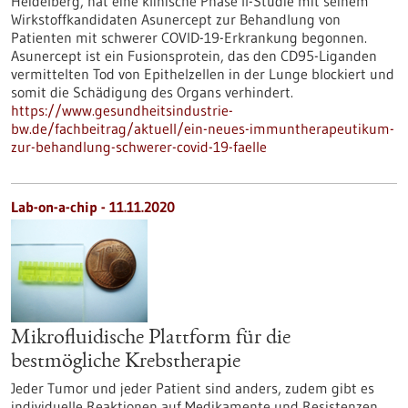
Heidelberg, hat eine klinische Phase II-Studie mit seinem
Wirkstoffkandidaten Asunercept zur Behandlung von
Patienten mit schwerer COVID-19-Erkrankung begonnen.
Asunercept ist ein Fusionsprotein, das den CD95-Liganden
vermittelten Tod von Epithelzellen in der Lunge blockiert und
somit die Schädigung des Organs verhindert.
https://www.gesundheitsindustrie-
bw.de/fachbeitrag/aktuell/ein-neues-immuntherapeutikum-
zur-behandlung-schwerer-covid-19-faelle
Lab-on-a-chip - 11.11.2020
Mikrofluidische Plattform für die
bestmögliche Krebstherapie
Jeder Tumor und jeder Patient sind anders, zudem gibt es
individuelle Reaktionen auf Medikamente und Resistenzen.