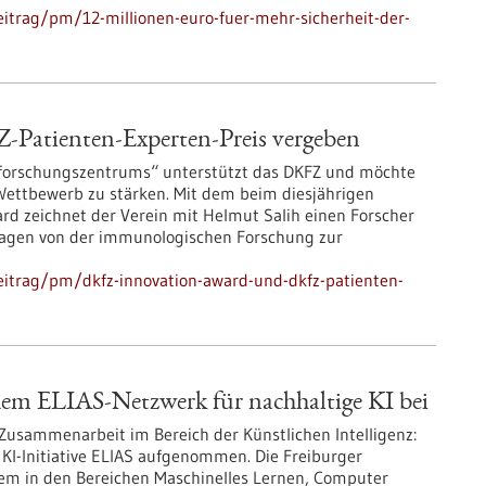
itrag/pm/12-millionen-euro-fuer-mehr-sicherheit-der-
atienten-Experten-Preis vergeben
sforschungszentrums“ unterstützt das DKFZ und möchte
 Wettbewerb zu stärken. Mit dem beim diesjährigen
d zeichnet der Verein mit Helmut Salih einen Forscher
hlagen von der immunologischen Forschung zur
eitrag/pm/dkfz-innovation-award-und-dkfz-patienten-
chem ELIAS-Netzwerk für nachhaltige KI bei
e Zusammenarbeit im Bereich der Künstlichen Intelligenz:
r KI-Initiative ELIAS aufgenommen. Die Freiburger
rem in den Bereichen Maschinelles Lernen, Computer