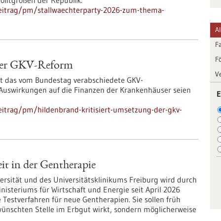
olitgrößen der Republik.
eitrag/pm/stallwaechterparty-2026-zum-thema-
A
F
F
 der GKV-Reform
V
ert das vom Bundestag verabschiedete GKV-
e Auswirkungen auf die Finanzen der Krankenhäuser seien
E
itrag/pm/hildenbrand-kritisiert-umsetzung-der-gkv-
it in der Gentherapie
rsität und des Universitätsklinikums Freiburg wird durch
steriums für Wirtschaft und Energie seit April 2026
 Testverfahren für neue Gentherapien. Sie sollen früh
wünschten Stelle im Erbgut wirkt, sondern möglicherweise