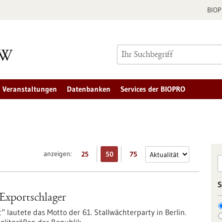
BIO
Veranstaltungen
Datenbanken
Services der BIOPRO
anzeigen:
25
50
75
S
Exportschlager
 lautete das Motto der 61. Stallwächterparty in Berlin.