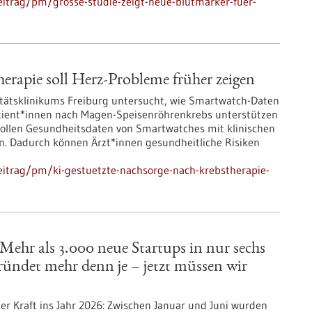
itrag/pm/grosse-studie-zeigt-neue-blutmarker-fuer-
erapie soll Herz-Probleme früher zeigen
itätsklinikums Freiburg untersucht, wie Smartwatch-Daten
atient*innen nach Magen-Speisenröhrenkrebs unterstützen
) sollen Gesundheitsdaten von Smartwatches mit klinischen
. Dadurch können Ärzt*innen gesundheitliche Risiken
eitrag/pm/ki-gestuetzte-nachsorge-nach-krebstherapie-
ehr als 3.000 neue Startups in nur sechs
ündet mehr denn je – jetzt müssen wir
er Kraft ins Jahr 2026: Zwischen Januar und Juni wurden