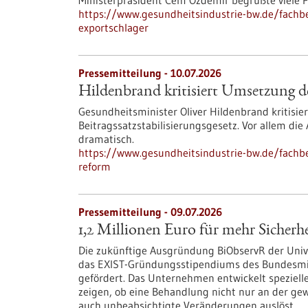
Ministerpräsident Cem Özdemir begrüßte viele P
https://www.gesundheitsindustrie-bw.de/fachb
exportschlager
Pressemitteilung - 10.07.2026
Hildenbrand kritisiert Umsetzung
Gesundheitsminister Oliver Hildenbrand kritisi
Beitragssatzstabilisierungsgesetz. Vor allem di
dramatisch.
https://www.gesundheitsindustrie-bw.de/fachbe
reform
Pressemitteilung - 09.07.2026
1,2 Millionen Euro für mehr Sicherhe
Die zukünftige Ausgründung BiObservR der Unive
das EXIST-Gründungsstipendiums des Bundesmini
gefördert. Das Unternehmen entwickelt spezielle
zeigen, ob eine Behandlung nicht nur an der ge
auch unbeabsichtigte Veränderungen auslöst.