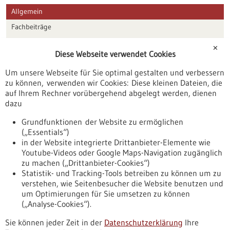
Allgemein
Fachbeiträge
Förderungen
✕
Diese Webseite verwendet Cookies
Veranstaltungen
Um unsere Webseite für Sie optimal gestalten und verbessern
Erscheinungsdatum
zu können, verwenden wir Cookies: Diese kleinen Dateien, die
auf Ihrem Rechner vorübergehend abgelegt werden, dienen
dazu
zurücksetzen
Grundfunktionen der Website zu ermöglichen
(„Essentials“)
anzeigen
in der Website integrierte Drittanbieter-Elemente wie
Youtube-Videos oder Google Maps-Navigation zugänglich
zu machen („Drittanbieter-Cookies“)
Statistik- und Tracking-Tools betreiben zu können um zu
verstehen, wie Seitenbesucher die Website benutzen und
Nach oben
um Optimierungen für Sie umsetzen zu können
(„Analyse-Cookies“).
Sie können jeder Zeit in der
Datenschutzerklärung
Ihre
Informiert bleiben