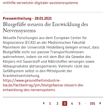
mithifle-vernetzter-digitaler-assistenzsysteme
Pressemitteilung - 28.01.2021
Blutgefäße steuern die Entwicklung des
Nervensystems
Aktuelle Forschungen aus dem European Center for
Angioscience (ECAS) an der Medizinischen Fakultät
Mannheim der Universität Heidelberg belegen erneut, dass
Blutgefäße nicht nur passive Transportfunktionen
wahrnehmen, indem sie mit dem Blut die Gewebe des
Körpers mit Sauerstoff und Nährstoffen versorgen sowie
Abbauprodukte abtransportieren. Vielmehr rückt das
Gefäßsystem selbst in den Mittelpunkt der
Krankheitsentstehung.
https://www.gesundheitsindustrie-
bw.de/fachbeitrag/pm/blutgefaesse-steuern-die-
entwicklung-des-nervensystems
…
1
2
3
4
5
101