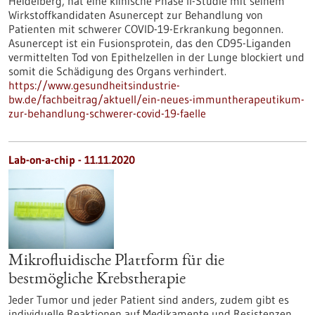
Heidelberg, hat eine klinische Phase II-Studie mit seinem
Wirkstoffkandidaten Asunercept zur Behandlung von
Patienten mit schwerer COVID-19-Erkrankung begonnen.
Asunercept ist ein Fusionsprotein, das den CD95-Liganden
vermittelten Tod von Epithelzellen in der Lunge blockiert und
somit die Schädigung des Organs verhindert.
https://www.gesundheitsindustrie-
bw.de/fachbeitrag/aktuell/ein-neues-immuntherapeutikum-
zur-behandlung-schwerer-covid-19-faelle
Lab-on-a-chip - 11.11.2020
Mikrofluidische Plattform für die
bestmögliche Krebstherapie
Jeder Tumor und jeder Patient sind anders, zudem gibt es
individuelle Reaktionen auf Medikamente und Resistenzen.