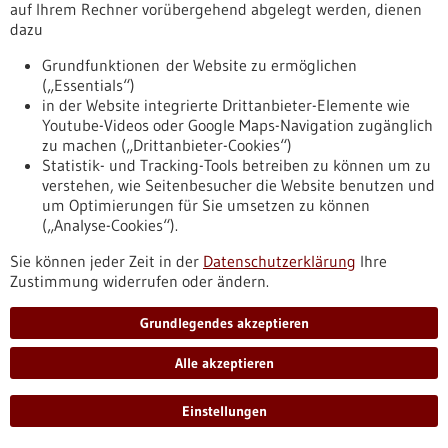
Entwicklungseinheit im DIGIZ mit rund 25 Millionen Euro.
auf Ihrem Rechner vorübergehend abgelegt werden, dienen
https://www.gesundheitsindustrie-
dazu
bw.de/fachbeitrag/pm/wirtschaftsministerin-hoffmeister-
kraut-besucht-das-universitaetsklinikum-freiburg
Grundfunktionen der Website zu ermöglichen
(„Essentials“)
in der Website integrierte Drittanbieter-Elemente wie
Youtube-Videos oder Google Maps-Navigation zugänglich
CRISPR-Base-Editing für maßgeschneiderte
zu machen („Drittanbieter-Cookies“)
Tumorbekämpfung - 16.07.2026
Statistik- und Tracking-Tools betreiben zu können um zu
verstehen, wie Seitenbesucher die Website benutzen und
um Optimierungen für Sie umsetzen zu können
(„Analyse-Cookies“).
Sie können jeder Zeit in der
Datenschutzerklärung
Ihre
Zustimmung widerrufen oder ändern.
Gezielte genetische Manipulation der
Signaltransduktionswege in CAR-T-Zellen
Grundlegendes akzeptieren
erhöht Antitumor-Wirksamkeit
Alle akzeptieren
Die vielversprechende chimäre Antigenrezeptor (CAR)-T-
Zelltherapie kommt bisher fast ausschließlich bei
fortgeschrittenen malignen Erkrankungen des blutbildenden
Einstellungen
Systems zum Einsatz. Forschende des Tübinger