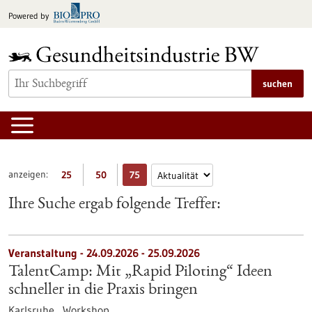
zum
Powered by
Inhalt
springen
suchen
anzeigen:
25
50
75
Ihre Suche ergab folgende Treffer:
Veranstaltung -
24.09.2026
-
25.09.2026
TalentCamp: Mit „Rapid Piloting“ Ideen
schneller in die Praxis bringen
Karlsruhe ,
Workshop