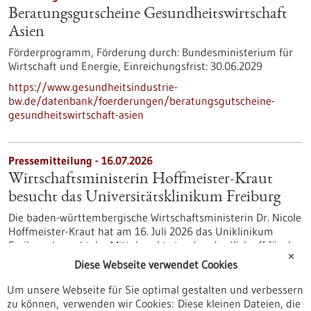
Beratungsgutscheine Gesundheitswirtschaft
Asien
Förderprogramm,
Förderung durch:
Bundesministerium für
Wirtschaft und Energie,
Einreichungsfrist:
30.06.2029
https://www.gesundheitsindustrie-
bw.de/datenbank/foerderungen/beratungsgutscheine-
gesundheitswirtschaft-asien
Pressemitteilung - 16.07.2026
Wirtschaftsministerin Hoffmeister-Kraut
besucht das Universitätsklinikum Freiburg
Die baden-württembergische Wirtschaftsministerin Dr. Nicole
Hoffmeister-Kraut hat am 16. Juli 2026 das Uniklinikum
Freiburg besucht. Im Mittelpunkt standen der Kick-off für das
✕
Digitale Innovationszentrum, kurz DIGIZ, und der Austausch
Diese Webseite verwendet Cookies
mit Vertretern der Freiburger Gesundheitswirtschaft. Das
Land Baden-Württemberg fördert den Aufbau einer
Um unsere Webseite für Sie optimal gestalten und verbessern
diagnostischen und therapeutischen Forschungs- und
zu können, verwenden wir Cookies: Diese kleinen Dateien, die