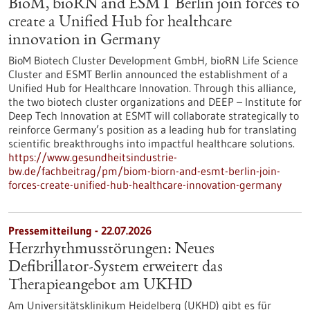
BioM, bioRN and ESMT Berlin join forces to
create a Unified Hub for healthcare
innovation in Germany
BioM Biotech Cluster Development GmbH, bioRN Life Science
Cluster and ESMT Berlin announced the establishment of a
Unified Hub for Healthcare Innovation. Through this alliance,
the two biotech cluster organizations and DEEP – Institute for
Deep Tech Innovation at ESMT will collaborate strategically to
reinforce Germany’s position as a leading hub for translating
scientific breakthroughs into impactful healthcare solutions.
https://www.gesundheitsindustrie-
bw.de/fachbeitrag/pm/biom-biorn-and-esmt-berlin-join-
forces-create-unified-hub-healthcare-innovation-germany
Pressemitteilung - 22.07.2026
Herzrhythmusstörungen: Neues
Defibrillator-System erweitert das
Therapieangebot am UKHD
Am Universitätsklinikum Heidelberg (UKHD) gibt es für