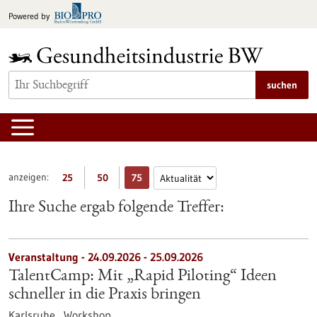
zum
Powered by
Inhalt
springen
suchen
anzeigen:
25
50
75
Ihre Suche ergab folgende Treffer:
Veranstaltung -
24.09.2026
-
25.09.2026
TalentCamp: Mit „Rapid Piloting“ Ideen
schneller in die Praxis bringen
Karlsruhe ,
Workshop