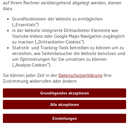
auf Ihrem Rechner vorübergehend abgelegt werden, dienen
Förderprogramm,
Förderung durch:
Bundesministerium für
dazu
Wirtschaft und Energie,
Einreichungsfrist:
30.06.2029
Grundfunktionen der Website zu ermöglichen
https://www.gesundheitsindustrie-
(„Essentials“)
bw.de/datenbank/foerderungen/beratungsgutscheine-
in der Website integrierte Drittanbieter-Elemente wie
gesundheitswirtschaft-asien
Youtube-Videos oder Google Maps-Navigation zugänglich
zu machen („Drittanbieter-Cookies“)
Statistik- und Tracking-Tools betreiben zu können um zu
Pressemitteilung - 16.07.2026
verstehen, wie Seitenbesucher die Website benutzen und
Wirtschaftsministerin Hoffmeister-Kraut
um Optimierungen für Sie umsetzen zu können
(„Analyse-Cookies“).
besucht das Universitätsklinikum Freiburg
Die baden-württembergische Wirtschaftsministerin Dr. Nicole
Sie können jeder Zeit in der
Datenschutzerklärung
Ihre
Hoffmeister-Kraut hat am 16. Juli 2026 das Uniklinikum
Zustimmung widerrufen oder ändern.
Freiburg besucht. Im Mittelpunkt standen der Kick-off für das
Digitale Innovationszentrum, kurz DIGIZ, und der Austausch
Grundlegendes akzeptieren
mit Vertretern der Freiburger Gesundheitswirtschaft. Das
Land Baden-Württemberg fördert den Aufbau einer
Alle akzeptieren
diagnostischen und therapeutischen Forschungs- und
Entwicklungseinheit im DIGIZ mit rund 25 Millionen Euro.
Einstellungen
https://www.gesundheitsindustrie-
bw.de/fachbeitrag/pm/wirtschaftsministerin-hoffmeister-